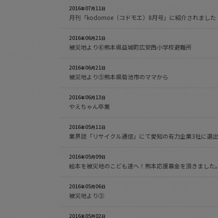
2016
07
11
年
月
日
月刊「kodomoe（コドモエ）8月号」に紹介されました
2016
06
21
年
月
日
被災地より⑥熊本県益城町広安西小学校避難所
2016
06
21
年
月
日
被災地より⑤熊本県菊池市のママから
2016
06
13
年
月
日
やえちゃん卒業
2016
05
11
年
月
日
業界誌「リサイクル通信」にて愛知の有力企業3社に選
2016
05
09
年
月
日
絵本を被災地のこども達へ！熊本応援募金を頂きました
2016
05
06
年
月
日
被災地より③
2016
05
02
年
月
日