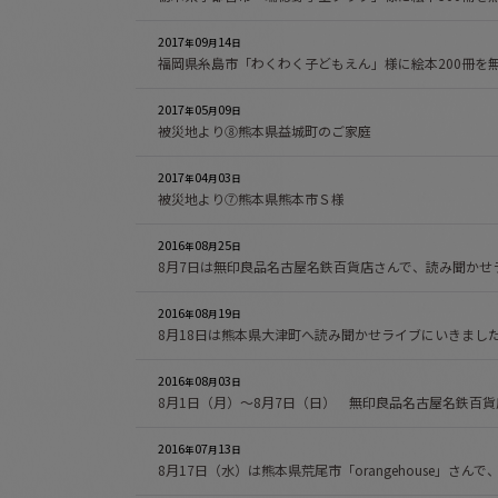
2017
09
14
年
月
日
福岡県糸島市「わくわく子どもえん」様に絵本200冊を
2017
05
09
年
月
日
被災地より⑧熊本県益城町のご家庭
2017
04
03
年
月
日
被災地より⑦熊本県熊本市Ｓ様
2016
08
25
年
月
日
8月7日は無印良品名古屋名鉄百貨店さんで、読み聞かせ
2016
08
19
年
月
日
8月18日は熊本県大津町へ読み聞かせライブにいきまし
2016
08
03
年
月
日
8月1日（月）～8月7日（日） 無印良品名古屋名鉄百
2016
07
13
年
月
日
8月17日（水）は熊本県荒尾市「orangehouse」さ