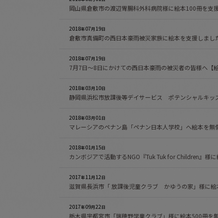
岡山県倉敷市の渡辺胃腸科外科病院様に絵本100冊を支
2018
07
19
年
月
日
倉敷市真備町の西日本豪雨被災家族に絵本を支援しまし
2018
07
19
年
月
日
7月7日～8日にかけての西日本豪雨の被災者の皆様へ【
2018
03
10
年
月
日
静岡県浜松市放課後等デイサービス ポテンシャルキッズ
2018
03
01
年
月
日
マレーシアのペナン島「ペナン日本人学校」へ絵本を無
2018
01
15
年
月
日
カンボジアで活動するNGO『Tuk Tuk for Children
2017
11
12
年
月
日
滋賀県長浜市「 放課後児童クラブ かゆうの家」様に絵
2017
09
22
年
月
日
栃木県宇都宮市「瑞穂野学童クラブ」様に絵本500冊を