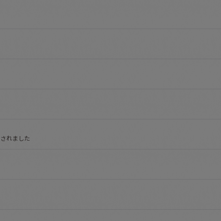
出されました
。