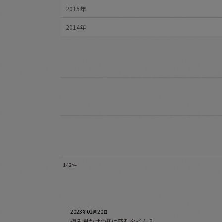
2015年
2014年
142
件
キーワード
:
カテゴリ
:
2023
02
20
年
月
日
読み聞かせの後は空想タイム？