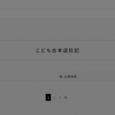
こども古本店日記
記事検索
1
2
3
次
»