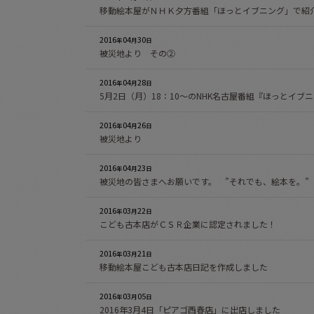
移動絵本屋がＮＨＫ夕方番組「ほっとイブニング」で紹
2016
04
30
年
月
日
被災地より その②
2016
04
28
年
月
日
5月2日（月）18：10～のNHK名古屋番組『ほっとイ
2016
04
26
年
月
日
被災地より
2016
04
23
年
月
日
被災地の皆さまへお願いです。 ”それでも、絵本を。”
2016
03
22
年
月
日
こども古本店がＣＳＲ企業に認定されました！
2016
03
21
年
月
日
移動絵本屋こども古本店日記を作成しました
2016
03
05
年
月
日
2016年3月4日「ピアゴ西春店」に出店しました