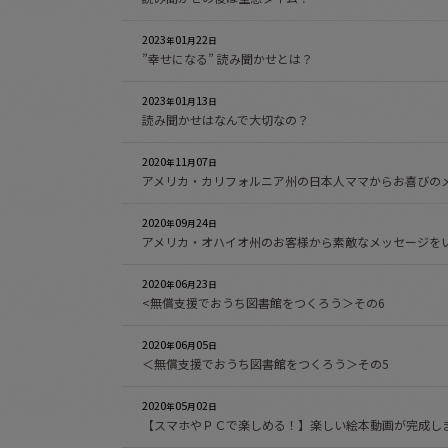
2023
01
22
年
月
日
”幸せになる” 読み聞かせとは？
2023
01
13
年
月
日
読み聞かせはなんで大切なの？
2020
11
07
年
月
日
アメリカ・カリフォルニア州の日本人ママからお喜びの
2020
09
24
年
月
日
アメリカ・オハイオ州のお客様から素敵なメッセージを
2020
06
23
年
月
日
<無償支援でおうち図書館をつくろう＞その6
2020
06
05
年
月
日
＜無償支援でおうち図書館をつくろう＞その5
2020
05
02
年
月
日
【スマホやＰＣで楽しめる！】楽しい絵本動画が完成し