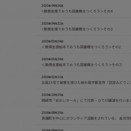
2020
04
26
年
月
日
<無償支援でおうち図書館をつくろう＞その4
2020
04
22
年
月
日
<無償支援でおうち図書館をつくろう＞その3
2020
03
24
年
月
日
＜無償支援絵本でおうち図書館をつくろう＞その2
2020
03
24
年
月
日
＜無償支援絵本でおうち図書館をつくろう＞その①
2020
02
21
年
月
日
台風19号で被害を受けた栃木県宇都宮市「認定みどりこ
2019
10
25
年
月
日
岡崎市「あおいホール」にて代表・ひでが講演を行いま
2018
08
20
年
月
日
真備町を中心にボランティア活動をされている、 金光学
2018
08
01
年
月
日