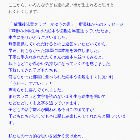
ここから、いろんな子ども達の思い出が生まれると思うと、
わくわくします。
「 放課後児童クラブ かゆうの家」 所長様からのメッセージ
200冊の小学生向けの絵本や図鑑を早速送っていただき、
本当にありがとうございました。
無償提供していただけるとのご返答をいただいてから、
早速、何もなかった部屋に絵本棚を製作しました。
丁寧に手入れされたたくさんの絵本を並べてみると、
我々もどこか温かい気持ちになっていくのを感じました。
下校してきた子どもたちも、
何もなかった部屋に並べられた絵本や図鑑をすぐに見つけ、
「うわー、すごい！」と
声高らかに喜んでくれました。
まだスラスラと文字を読めない１年生も絵本を開いて
たどたどしくも文字を追っていきます。
子
どもの活字離れが問われる今日この頃ですが、
子どもたちが少しでも本に親しみ楽しんでくれたらと願っていま
す。
私たちの一方的な思いを温かく受け止め、