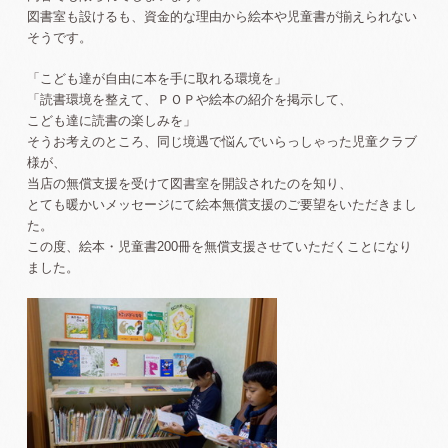
図書室も設けるも、資金的な理由から絵本や児童書が揃えられない
そうです。
「こども達が自由に本を手に取れる環境を」
「読書環境を整えて、ＰＯＰや絵本の紹介を掲示して、
こども達に読書の楽しみを」
そうお考えのところ、同じ境遇で悩んでいらっしゃった児童クラブ
様が、
当店の無償支援を受けて図書室を開設されたのを知り、
とても暖かいメッセージにて絵本無償支援のご要望をいただきまし
た。
この度、絵本・児童書200冊を無償支援させていただくことになり
ました。