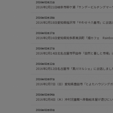
2016
02
21
年
月
日
2016年2月21日岐阜市柳ケ瀬「サンデービルヂングマ
2016
02
18
年
月
日
2016年2月18日愛知県稲沢市「やわせ十八番市」に出店
2016
02
17
年
月
日
2016年2月16日愛知県知多郡美浜町「畑カフェ Rainbo
2016
02
17
年
月
日
2016年2月14日北名古屋市平田寺「自然と暮しと市場
2016
02
12
年
月
日
2016年2月12日名古屋市「黒川マルシェ」に出店しまし
2016
02
07
年
月
日
2016年2月7日（日）愛知県豊田市「とよたハウジング
2016
02
04
年
月
日
2016年2月4日（木）沖村児童館へ移動絵本屋が遊びに
2016
02
03
年
月
日