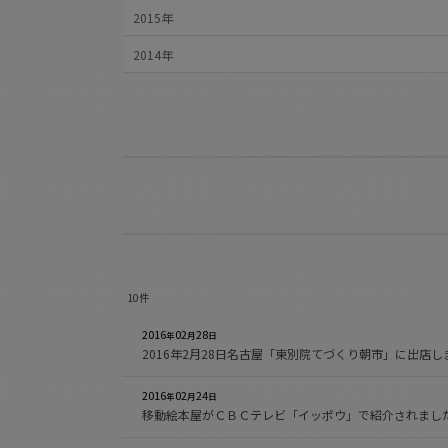
2015年
2014年
10
件
2016
02
28
年
月
日
2016年2月28日名古屋「東別院てづくり朝市」に出店し
2016
02
24
年
月
日
移動絵本屋がＣＢＣテレビ「イッポウ」で紹介されまし