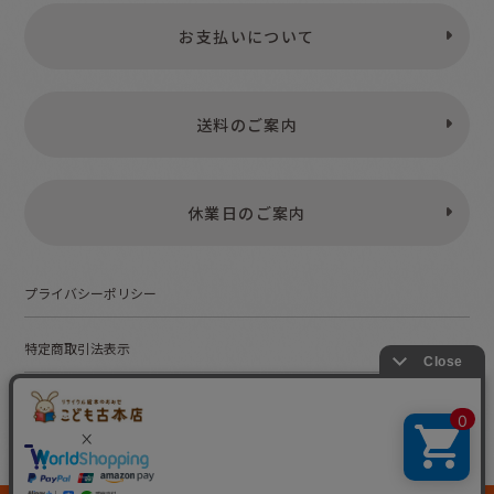
お支払いについて
2021年10月20日
2021年10月18日
朝番組「ZIP！」の
NHK「まるっと！」に
「す・またん」にて紹介
紹介されました
送料のご案内
されました
休業日のご案内
プライバシーポリシー
2021年09月24日
2021年08月20日
特定商取引法表示
子育て情報誌
夕方番組『ニュース
『kodomoe』に掲載さ
one』に紹介されました
お問い合わせ
れました