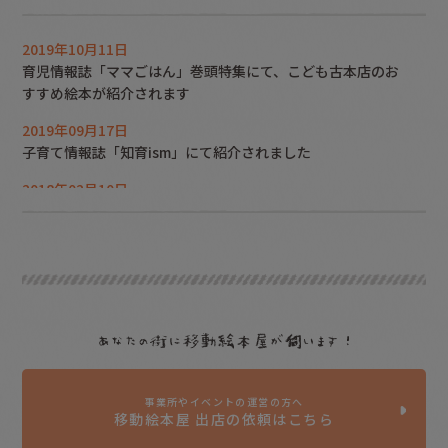
2019年10月11日
育児情報誌「ママごはん」巻頭特集にて、こども古本店のお
すすめ絵本が紹介されます
2022年12月18日
2022年05月02日
2019年09月17日
「Lifedesigns」でこど
CBCテレビ「チャン
子育て情報誌「知育ism」にて紹介されました
も古本店が紹介されまし
ト！」のSDGs特集で紹
た
介されました
2018年02月10日
子育てママ情報誌「teniteo」に移動絵本屋が紹介されまし
た
2016年05月28日
中日新聞『ショッパー』移動絵本屋が一面で紹介されました
2016年03月02日
CSR企業に認定されました。
2022年04月08日
2022年04月04日
2016年02月24日
「あいちサービス大賞」
東海テレビ『矢部太郎の
事業所やイベントの運営の方へ
中日新聞に移動絵本屋が紹介されました
移動絵本屋 出店の依頼はこちら
を受賞しました
のんびりえほん旅』にこ
ども古本店が登場