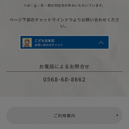
2022年02月03日
2022年01月30日
※水・土・日・祝は対応をお休みいただいています。
朝番組「ドデスカ！」で
ウド鈴木さんがこども古
紹介されました
本店にやってきました！
ページ下部のチャットウインドウよりお問い合わせくださ
い。
お電話によるお問合せ
2021年11月25日
2021年11月20日
0568-68-8662
「朝日小学生新聞」で紹
全国紙「momo」で紹
介されました
介されました
ご利用案内