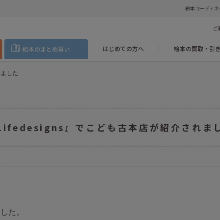
絵本コーディネ
ご
はじめての方へ
絵本の買取・引
絵本のまとめ買い
れました
Lifedesigns』でこども古本店が紹介されま
ました。