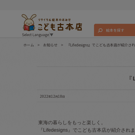
絵本を探す
Select Language
▼
ホーム
>
お知らせ
>
『Lifedesigns』でこども古本店が紹介さ
『
2022
12
18
年
月
日
東海の暮らしをもっと楽しく。
『Lifedesigns』でこども古本店が紹介され