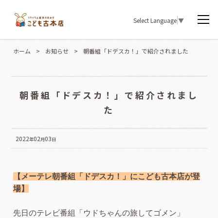
Select Language
▼
ホーム
>
お知らせ
>
朝番組「ドデスカ！」で紹介されました
朝番組「ドデスカ！」で紹介されまし
た
2022
02
03
年
月
日
【メーテレ朝番組「ドデスカ！」にこども古本店が登
場】
先日のテレビ番組「ウドちゃんの旅してゴメン」