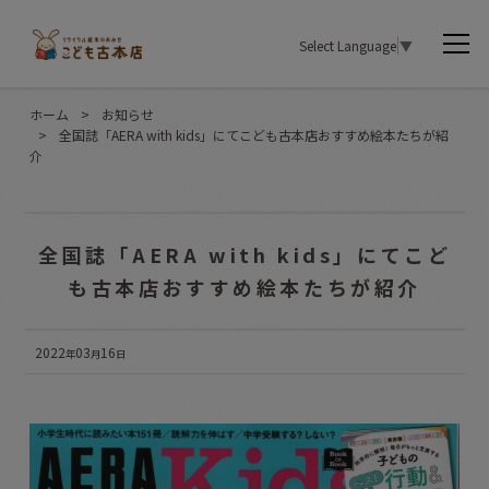
Select Language
▼
ホーム
>
お知らせ
>
全国誌「AERA with kids」にてこども古本店おすすめ絵本たちが紹
介
全国誌「AERA with kids」にてこど
も古本店おすすめ絵本たちが紹介
2022
03
16
年
月
日