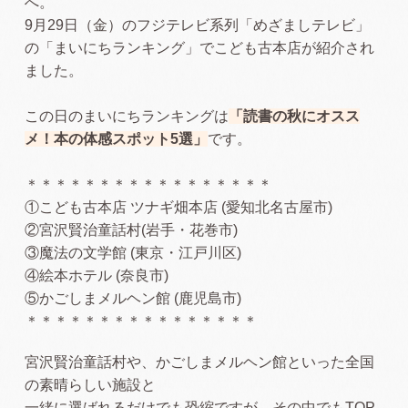
へ。
9月29日（金）のフジテレビ系列「めざましテレビ」
の「まいにちランキング」でこども古本店が紹介され
ました。
この日のまいにちランキングは
「読書の秋にオスス
メ！本の体感スポット5選」
です。
＊＊＊＊＊＊＊＊＊＊＊＊＊＊＊＊＊
①こども古本店 ツナギ畑本店 (愛知北名古屋市)
②宮沢賢治童話村(岩手・花巻市)
③魔法の文学館 (東京・江戸川区)
④絵本ホテル (奈良市)
⑤かごしまメルヘン館 (鹿児島市)
＊＊＊＊＊＊＊＊＊＊＊＊＊＊＊＊
宮沢賢治童話村や、かごしまメルヘン館といった全国
の素晴らしい施設と
一緒に選ばれるだけでも恐縮ですが、その中でもTOP