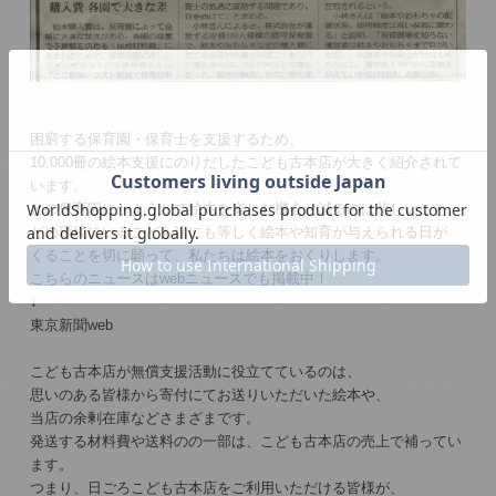
困窮する保育園・保育士を支援するため、
10,000冊の絵本支援にのりだしたこども古本店が大きく紹介されて
います。
どの保育園にかようかで絵本を楽しむ機会が減るのは悲しいこと。
どの環境にいるこども達にも等しく絵本や知育が与えられる日が
くることを切に願って、私たちは絵本をおくりします。
こちらのニュースはwebニュースでも掲載中！
↓
東京新聞web
こども古本店が無償支援活動に役立てているのは、
思いのある皆様から寄付にてお送りいただいた絵本や、
当店の余剰在庫などさまざまです。
発送する材料費や送料のの一部は、こども古本店の売上で補ってい
ます。
つまり、日ごろこども古本店をご利用いただける皆様が、