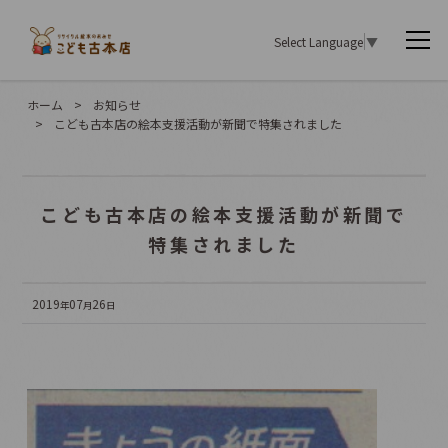
Select Language
▼
ホーム
>
お知らせ
>
こども古本店の絵本支援活動が新聞で特集されました
こども古本店の絵本支援活動が新聞で
特集されました
2019
07
26
年
月
日