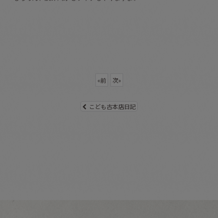
«
前
次
»
こども古本店日記