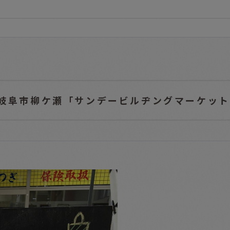
1日岐阜市柳ケ瀬「サンデービルヂングマーケッ