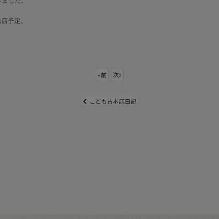
きました。
出店予定。
«
前
次
»
こども古本店日記