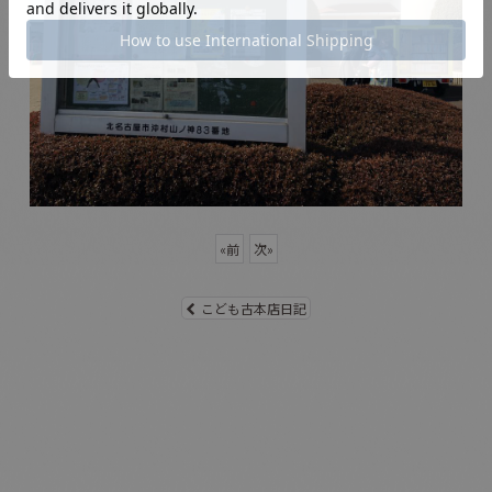
«
前
次
»
こども古本店日記