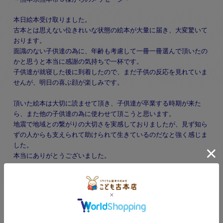
本日絵本受け取りました。
古本とは思えない位きれいな状態の絵本が大量に届き、大変驚いて
おります。
面識のない子供達の為に、年齢も考慮して一冊一冊選んで頂いたの
かと思うと本当に感謝の気持ちで一杯です。
子供達が就寝した後に到着したので、まだ子供の反応を見れていま
せんが、明日の喜ぶ顔が楽しみです。
頂いた絵本は大切に読ませて頂き、子供達が卒業する時期が来た
ら、また他の子供達の為に使わせて頂こうと思います。
地震で地域との繋がりの大切さを実感しておりましたが、見ず知ら
ずの人からも支えられて助けられて生きているのだなと強く感じま
した。
本当にありがとうございました。
Ｓさま、とてもうれしいメッセージをありがとうございました。