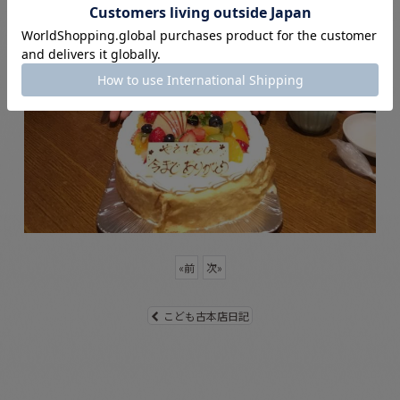
«
前
次
»
こども古本店日記