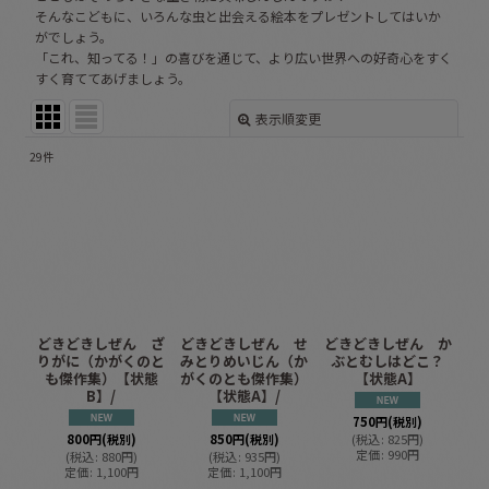
そんなこどもに、いろんな虫と出会える絵本をプレゼントしてはいか
がでしょう。
「これ、知ってる！」の喜びを通じて、より広い世界への好奇心をすく
すく育ててあげましょう。
表示順変更
閉じる
29
件
表示数
:
並び順
:
絞り込む
どきどきしぜん ざ
どきどきしぜん せ
どきどきしぜん か
りがに（かがくのと
みとりめいじん（か
ぶとむしはどこ？
も傑作集）【状態
がくのとも傑作集）
【状態A】
B】/
【状態A】/
750
円
(税別)
800
円
(税別)
850
円
(税別)
(
税込
:
825
円
)
定価
:
990
円
(
税込
:
880
円
)
(
税込
:
935
円
)
定価
:
1,100
円
定価
:
1,100
円