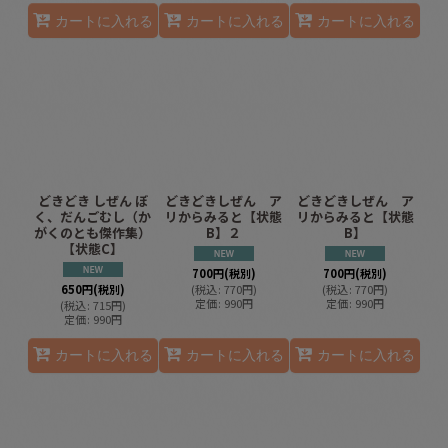
カートに入れる
カートに入れる
カートに入れる
どきどき しぜん ぼ
どきどきしぜん ア
どきどきしぜん ア
く、だんごむし（か
リからみると【状態
リからみると【状態
がくのとも傑作集）
B】２
B】
【状態C】
700
円
(税別)
700
円
(税別)
650
円
(税別)
(
税込
:
770
円
)
(
税込
:
770
円
)
定価
:
990
円
定価
:
990
円
(
税込
:
715
円
)
定価
:
990
円
カートに入れる
カートに入れる
カートに入れる