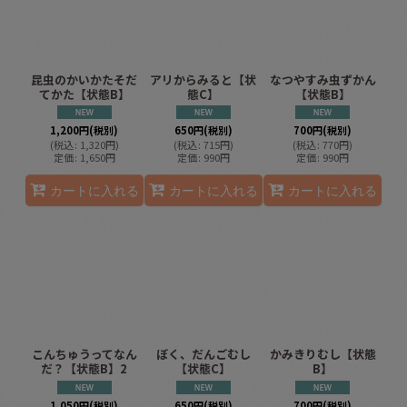
昆虫のかいかたそだ
アリからみると【状
なつやすみ虫ずかん
てかた【状態B】
態C】
【状態B】
1,200
円
(税別)
650
円
(税別)
700
円
(税別)
(
税込
:
1,320
円
)
(
税込
:
715
円
)
(
税込
:
770
円
)
定価
:
1,650
円
定価
:
990
円
定価
:
990
円
カートに入れる
カートに入れる
カートに入れる
こんちゅうってなん
ぼく、だんごむし
かみきりむし【状態
だ？【状態B】2
【状態C】
B】
1,050
円
(税別)
650
円
(税別)
700
円
(税別)