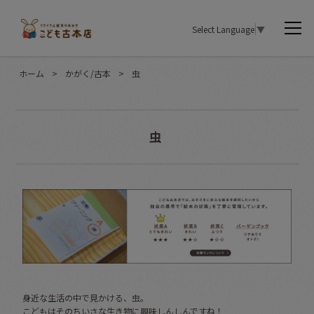
Select Language
▼
ホーム
>
かがく/古本
>
虫
虫
身近な生活の中で見かける、虫。
こどもはそのちいさな生き物に興味しんしんですね！