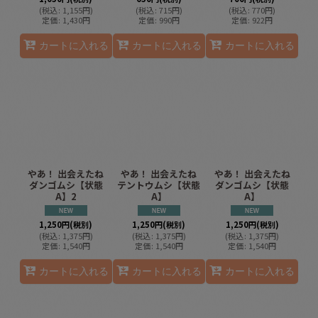
(
税込
:
1,155
円
)
(
税込
:
715
円
)
(
税込
:
770
円
)
定価
:
1,430
円
定価
:
990
円
定価
:
922
円
カートに入れる
カートに入れる
カートに入れる
やあ！ 出会えたね
やあ！ 出会えたね
やあ！ 出会えたね
ダンゴムシ【状態
テントウムシ【状態
ダンゴムシ【状態
A】2
A】
A】
1,250
円
(税別)
1,250
円
(税別)
1,250
円
(税別)
(
税込
:
1,375
円
)
(
税込
:
1,375
円
)
(
税込
:
1,375
円
)
定価
:
1,540
円
定価
:
1,540
円
定価
:
1,540
円
カートに入れる
カートに入れる
カートに入れる