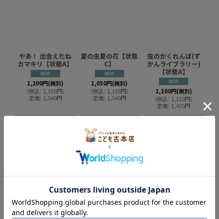
やあ！ 出会えたね
夏の虫夏の花【状態
虫のかくれんぼ(ず
カマキリ【状態A】
C】
かんライブラリー)
【状態A】
1,200
円
(税別)
1,050
円
(税別)
(
税込
:
1,320
円
)
(
税込
:
1,155
円
)
1,100
円
(税別)
定価
:
1,540
円
定価
:
1,540
円
(
税込
:
1,210
円
)
定価
:
1,430
円
カートに入れる
カートに入れる
カートに入れる
虫のかくれんぼ(ず
夏の虫夏の花【状態
昼の虫夜の虫【状態