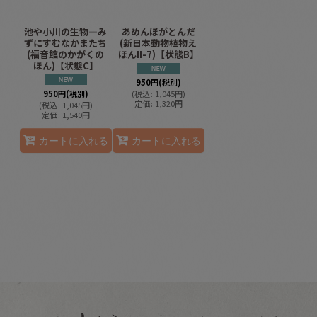
池や小川の生物―み
あめんぼがとんだ
ずにすむなかまたち
(新日本動物植物え
(福音館のかがくの
ほんII-7)【状態B】
ほん)【状態C】
950
円
(税別)
950
円
(税別)
(
税込
:
1,045
円
)
定価
:
1,320
円
(
税込
:
1,045
円
)
定価
:
1,540
円
カートに入れる
カートに入れる