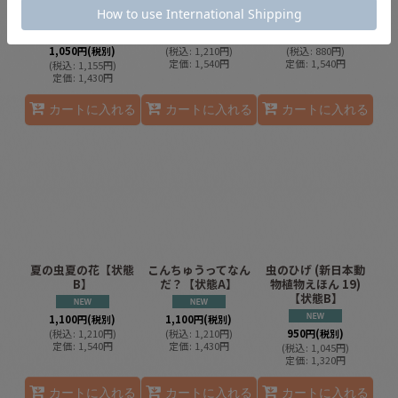
かんライブラリー)
B】2
C】
【状態B】
1,100
円
(税別)
800
円
(税別)
1,050
円
(税別)
(
税込
:
1,210
円
)
(
税込
:
880
円
)
定価
:
1,540
円
定価
:
1,540
円
(
税込
:
1,155
円
)
定価
:
1,430
円
カートに入れる
カートに入れる
カートに入れる
夏の虫夏の花【状態
こんちゅうってなん
虫のひげ (新日本動
B】
だ？【状態A】
物植物えほん 19)
【状態B】
1,100
円
(税別)
1,100
円
(税別)
(
税込
:
1,210
円
)
(
税込
:
1,210
円
)
950
円
(税別)
定価
:
1,540
円
定価
:
1,430
円
(
税込
:
1,045
円
)
定価
:
1,320
円
カートに入れる
カートに入れる
カートに入れる