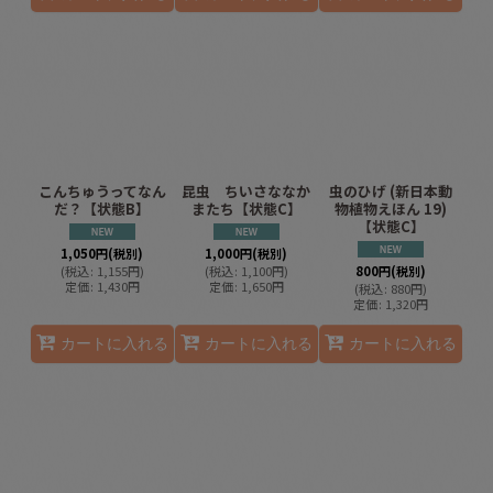
こんちゅうってなん
昆虫 ちいさななか
虫のひげ (新日本動
だ？【状態B】
またち【状態C】
物植物えほん 19)
【状態C】
1,050
円
(税別)
1,000
円
(税別)
(
税込
:
1,155
円
)
(
税込
:
1,100
円
)
800
円
(税別)
定価
:
1,430
円
定価
:
1,650
円
(
税込
:
880
円
)
定価
:
1,320
円
カートに入れる
カートに入れる
カートに入れる