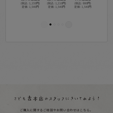
C】希
(
税込
:
1,155
円
)
(
税込
:
1,210
円
)
(
税込
:
880
円
)
定価
:
1,540
円
定価
:
1,540
円
定価
:
1,540
円
800
円
(税
(
税込
:
88
ご購入に関するご相談やお問い合わせはこちら。