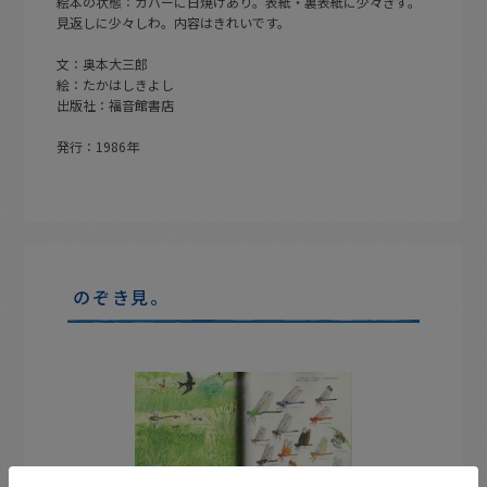
絵本の状態：カバーに日焼けあり。表紙・裏表紙に少々きず。
見返しに少々しわ。内容はきれいです。
文：奥本大三郎
絵：たかはしきよし
出版社：福音館書店
発行：1986年
のぞき見。