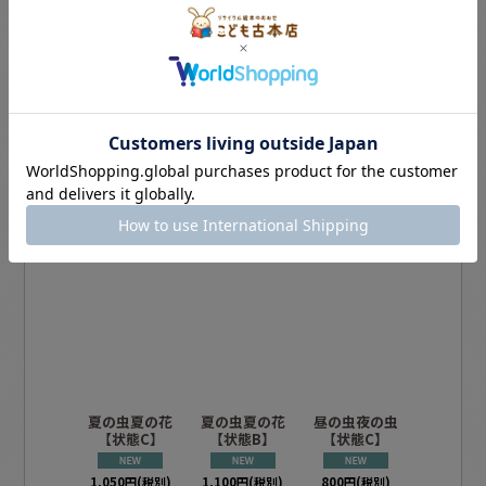
この商品を買った人は、こんな商品も買
っています
夏の虫夏の花
夏の虫夏の花
昼の虫夜の虫
花がえら
【状態C】
【状態B】
【状態C】
がえらぶ
さんのふ
65号）
1,050
円
(税別)
1,100
円
(税別)
800
円
(税別)