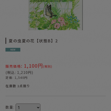
夏の虫夏の花【状態B】2
1,100
円
:
販売価格
(税別)
(
税込
:
1,210
円
)
定価
:
1,540
円
在庫数 1点限り
数量
: