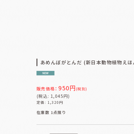
あめんぼがとんだ (新日本動物植物えほんI
950
円
:
販売価格
(税別)
(
税込
:
1,045
円
)
定価
:
1,320
円
在庫数 1点限り