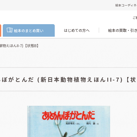
絵本コーディネ
ご
はじめての方へ
絵本の買取・引
絵本のまとめ買い
物えほんII-7)【状態B】
ぼがとんだ (新日本動物植物えほんII-7)【