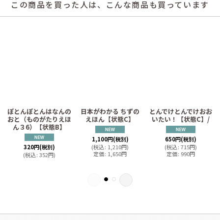
この商品を買った人は、こんな商品も買っています
ぽとんぽとんはなんの
日本がわかる ちずの
とんでけとんでけおお
おと（ものがたりえほ
えほん【状態C】
いたい！【状態C】/
ん３6）【状態B】
1,100
円
(税別)
650
円
(税別)
320
円
(税別)
(
税込
:
1,210
円
)
(
税込
:
715
円
)
定価
:
1,650
円
定価
:
990
円
(
税込
:
352
円
)