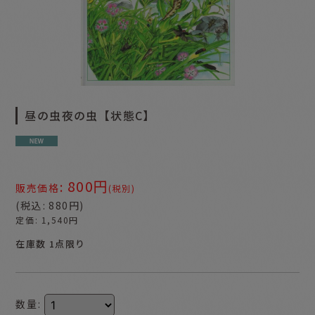
昼の虫夜の虫【状態C】
800
円
:
販売価格
(税別)
(
税込
:
880
円
)
定価
:
1,540
円
在庫数 1点限り
数量
: