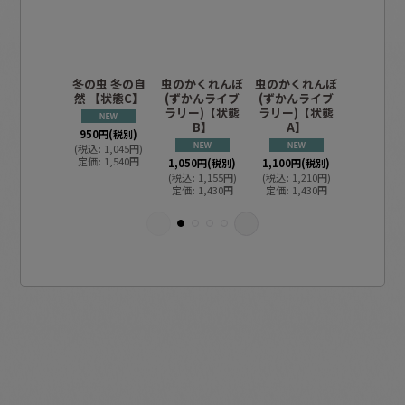
冬の虫 冬の自
虫のかくれんぼ
虫のかくれんぼ
夏の虫夏
然 【状態C】
(ずかんライブ
(ずかんライブ
【状態
ラリー)【状態
ラリー)【状態
B】
A】
950
円
(税別)
1,050
円
(
(
税込
:
1,045
円
)
(
税込
:
1,1
定価
:
1,540
円
定価
:
1,5
1,050
円
(税別)
1,100
円
(税別)
(
税込
:
1,155
円
)
(
税込
:
1,210
円
)
定価
:
1,430
円
定価
:
1,430
円