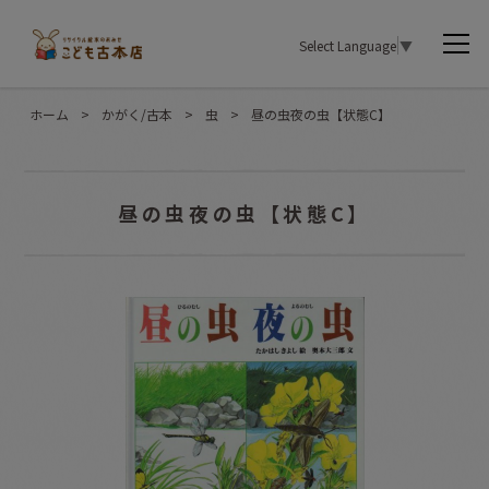
Select Language
▼
ホーム
>
かがく/古本
>
虫
>
昼の虫夜の虫【状態C】
昼の虫夜の虫【状態C】