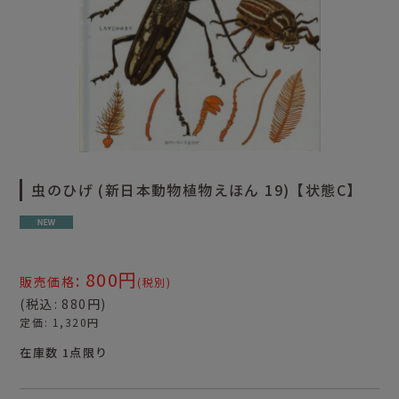
虫のひげ (新日本動物植物えほん 19)【状態C】
800
円
:
販売価格
(税別)
(
税込
:
880
円
)
定価
:
1,320
円
在庫数 1点限り