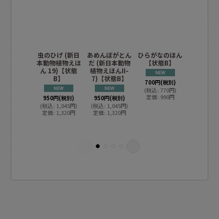
虫のひげ (新日
あめんぼがとん
ひらがなのほん
ひらがな
本動物植物えほ
だ (新日本動物
【状態B】
ほん 【状
ん 19)【状態
植物えほんII-
B】
7)【状態B】
700
円
(税別)
950
円
(税
(
税込
:
770
円
)
(
税込
:
1,0
定価
:
990
円
定価
:
1,4
950
円
(税別)
950
円
(税別)
(
税込
:
1,045
円
)
(
税込
:
1,045
円
)
定価
:
1,320
円
定価
:
1,320
円