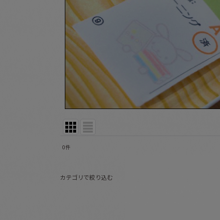
0
件
表示数
:
カテゴリで絞り込む
並び順
:
☆新品 (全商品)
絵本０〜１歳向け