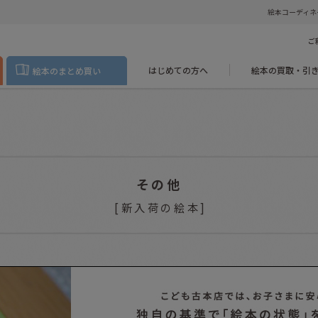
絵本コーディネ
ご
はじめての方へ
絵本の買取・引
絵本のまとめ買い
その他
[
新入荷の絵本
]