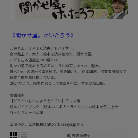
《聞かせ屋。けいたろう》
元保育士。ＪＰＩＣ読書アドバイザー。
夜の路上で、大人に絵本を読み始めた、聞かせ屋。
こども古本店店主の中島とは、
別々の道で絵本を広めていこうと約束しあった、盟友。
延べ4ヶ月の渡米公演を経て、読み聞かせ、絵本講座、保育者研修会で
日本全国を駆け抜けている。
2014年より、絵本作家として文章を担当。本名は坂口慶。
著書絵本
【どうぶつしんちょうそくてい】アリス館
絵本ガイドブック 【絵本カルボナーラ〜おいしい絵本を召し上が
れ〜】フレーベル館
公演予定、公演依頼は
http://kikaseya.jp
から。
表示順変更
閉じる