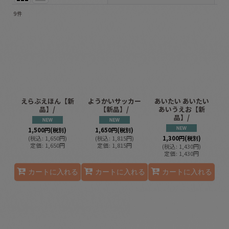
9
件
表示数
:
並び順
:
絞り込む
えらぶえほん【新
ようかいサッカー
あいたい あいたい
品】/
【新品】/
あいうえお【新
品】/
1,500
円
(税別)
1,650
円
(税別)
(
税込
:
1,650
円
)
(
税込
:
1,815
円
)
1,300
円
(税別)
定価
:
1,650
円
定価
:
1,815
円
(
税込
:
1,430
円
)
定価
:
1,430
円
カートに入れる
カートに入れる
カートに入れる