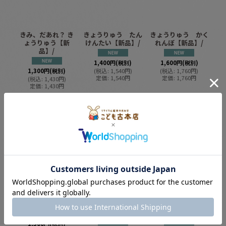
きみ、だあれ？ き
きょうりゅう たん
きょうりゅう かく
ょうりゅう【新
けんたい【新品】/
れんぼ【新品】/
品】/
1,400
円
(税別)
1,600
円
(税別)
1,300
円
(税別)
(
税込
:
1,540
円
)
(
税込
:
1,760
円
)
定価
:
1,540
円
定価
:
1,760
円
(
税込
:
1,430
円
)
定価
:
1,430
円
カートに入れる
カートに入れる
カートに入れる
どうぶつ たくはい
はなまるうんこ と
パパとタイガのとび
びん【新品】/
こまったうんこ【新
っきりキャンプ！
品】/
【新品】/
1,500
円
(税別)