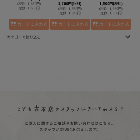
(
税込
:
1,650
円
)
1,700
円
(税別)
1,500
円
(税別)
定価
:
1,650
円
(
税込
:
1,870
円
)
(
税込
:
1,650
円
)
定価
:
1,870
円
定価
:
1,650
円
カートに入れる
カートに入れる
カートに入れる
カテゴリで絞り込む
☆新品 (全商品)
絵本０〜１歳向け
絵本１〜２歳向け
絵本２〜３歳向け
絵本３〜４歳向け
絵本４〜６歳向け
ご購入に関するご相談やお問い合わせはこちら。
絵本６歳〜向け
スタッフが親切にお応えします。
大人向け