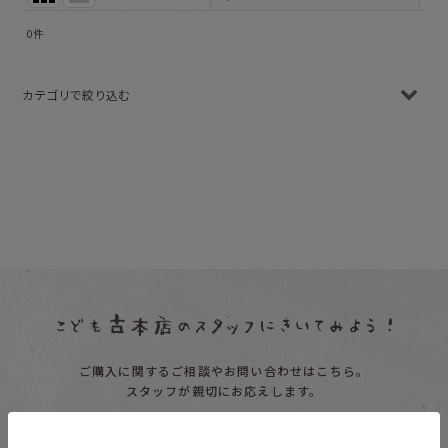
0
件
表示数
:
カテゴリで絞り込む
並び順
:
☆新品 (全商品)
絞り込む
絵本０〜１歳向け
絵本１〜２歳向け
絵本２〜３歳向け
絵本３〜４歳向け
絵本４〜６歳向け
ご購入に関するご相談やお問い合わせはこちら。
絵本６歳〜向け
スタッフが親切にお応えします。
大人向け
受付