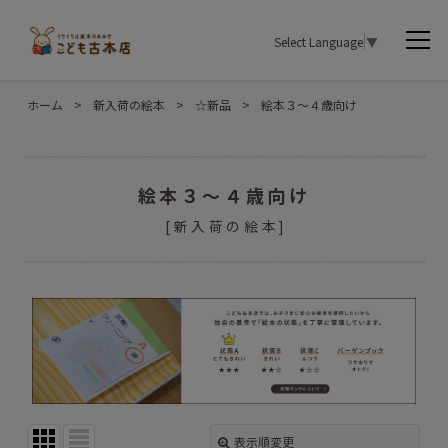
Select Language
▼
ホーム
>
新入荷の絵本
>
☆新品
>
絵本３〜４歳向け
絵本３〜４歳向け
[
新入荷の絵本
]
表示順変更
閉じる