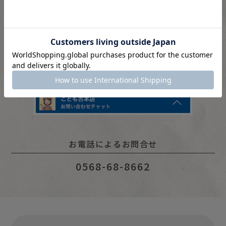
昔話
10：00 〜 16：00
聞かせ屋。けいたろう
※水・土・日・祝は対応をお休みいただいています。
その他
ページ下部のチャットウインドウよりお問い合わせくださ
い。
お電話によるお問合せ
0568-68-8662