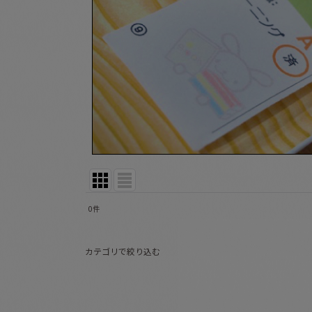
0
件
表示数
:
カテゴリで絞り込む
並び順
:
☆新品 (全商品)
絵本０〜１歳向け