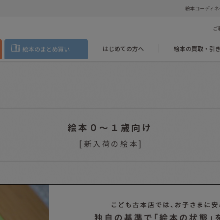
絵本コーディネ
ご
はじめての方へ
絵本の買取・引
絵本のまとめ買い
絵本０〜１歳向け
[
新入荷の絵本
]