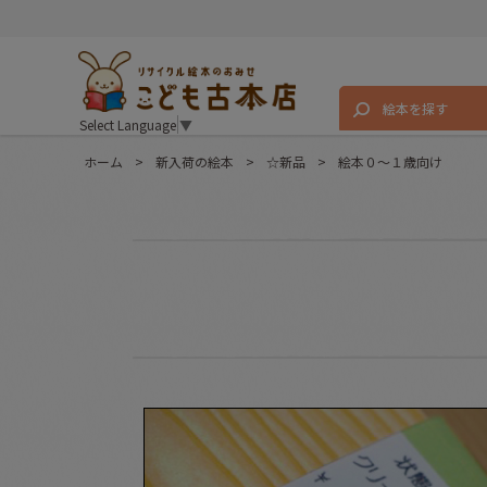
絵本を探す
Select Language
▼
ホーム
>
新入荷の絵本
>
☆新品
>
絵本０〜１歳向け