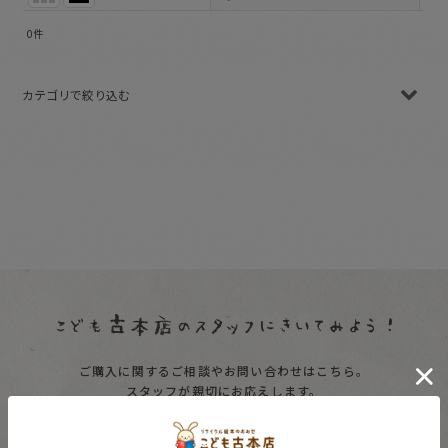
0
件
表示数
:
カテゴリで絞り込む
並び順
:
ママのための本 (全商品)
絞り込む
育児書
教育（小学生）
料理本
手芸
暮らし
ご購入に関するご相談やお問い合わせはこちら。
趣味
スタッフが親切にお応えします。
絵本関連本
受付