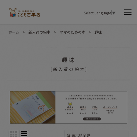
Select Language
▼
ホーム
>
新入荷の絵本
>
ママのための本
>
趣味
趣味
[
新入荷の絵本
]
表示順変更
閉じる