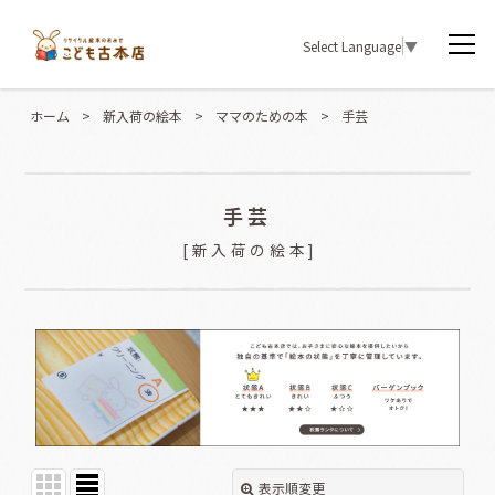
Select Language
▼
ホーム
>
新入荷の絵本
>
ママのための本
>
手芸
手芸
[
新入荷の絵本
]
表示順変更
閉じる