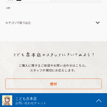
0
件
表示数
:
カテゴリで絞り込む
並び順
:
ママのための本 (全商品)
絞り込む
育児書
教育（小学生）
料理本
ご購入に関するご相談やお問い合わせはこちら。
手芸
スタッフが親切にお応えします。
暮らし
受付
趣味
10：00 〜 16：00
絵本関連本
※水・土・日・祝は対応をお休みいただいています。