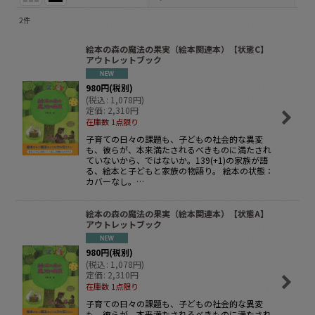
2
件
サブカテゴリ
:
絵本の森の魔法の果実（絵本関連本）【状態C】
アウトレットブック
表示数
:
980
円
(税別)
(
税込
:
1,078
円
)
定価
:
2,310
円
並び順
:
在庫数 1点限り
子育ての日々の課題も、子どもの社会的な異変
も、彼らが、本来満たされるべきものに満たされ
絞り込む
ていないから、ではないか。139(+1)の家族が語
る、絵本と子どもと家族の物語り。 絵本の状態：
カバーなし。…
絵本の森の魔法の果実（絵本関連本）【状態A】
アウトレットブック
980
円
(税別)
(
税込
:
1,078
円
)
定価
:
2,310
円
在庫数 1点限り
子育ての日々の課題も、子どもの社会的な異変
も、彼らが、本来満たされるべきものに満たされ