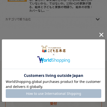
ていないから、ではないか。139(+1)の家族が語
る、絵本と子どもと家族の物語り。 絵本の状態：
カバーなし。…
カテゴリで絞り込む
ママのための本 (全商品)
育児書
教育（小学生）
料理本
手芸
暮らし
ご購入に関するご相談やお問い合わせはこちら。
趣味
スタッフが親切にお応えします。
絵本関連本
受付