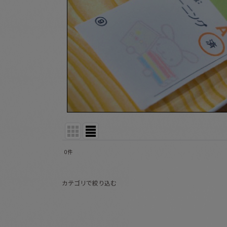
0
件
表示数
:
カテゴリで絞り込む
並び順
:
ママのための本 (全商品)
育児書