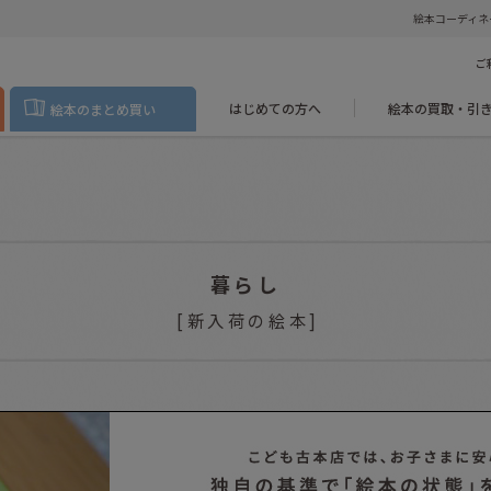
絵本コーディネ
ご
はじめての方へ
絵本の買取・引
絵本のまとめ買い
暮らし
[
新入荷の絵本
]