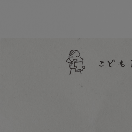
教育（小学生）
料理本
手芸
暮らし
趣味
絵本関連本