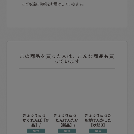
こども達に笑顔をお届けしていきます。
この商品を買った人は、こんな商品も買
っています
きょうりゅう
きょうりゅう
きょうりゅうた
きょうり
かくれんぼ【新
たんけんたい
ちがけんかした
（こども
品】/
【新品】/
【状態B】
んMio）
A】