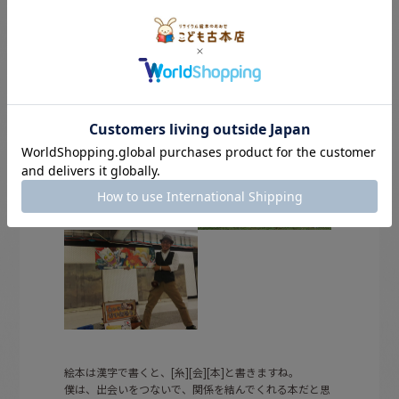
その夜、読んだ【かわいそうなぞう】by金の星社。
リクエストしてくれたのは、二人組の女子高生でした。
読み終えたあの時の二人の涙、それが僕のスタートでし
た。
絵本は漢字で書くと、[糸][会][本]と書きますね。
僕は、出会いをつないで、関係を結んでくれる本だと思