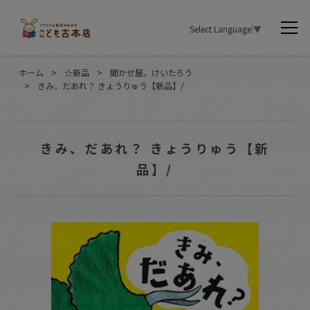
Select Language
▼
ホーム
>
☆新品
>
聞かせ屋。けいたろう
>
きみ、だあれ？ きょうりゅう【新品】/
きみ、だあれ？ きょうりゅう【新
品】/