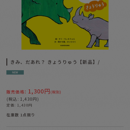
きみ、だあれ？ きょうりゅう【新品】/
1,300
円
:
販売価格
(税別)
(
税込
:
1,430
円
)
定価
:
1,430
円
在庫数 1点限り