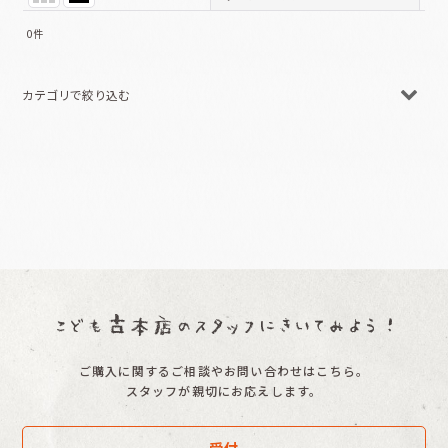
0
件
表示数
:
カテゴリで絞り込む
並び順
:
☆新品 (全商品)
絞り込む
絵本０〜１歳向け
絵本１〜２歳向け
絵本２〜３歳向け
絵本３〜４歳向け
絵本４〜６歳向け
ご購入に関するご相談やお問い合わせはこちら。
絵本６歳〜向け
スタッフが親切にお応えします。
大人向け
受付