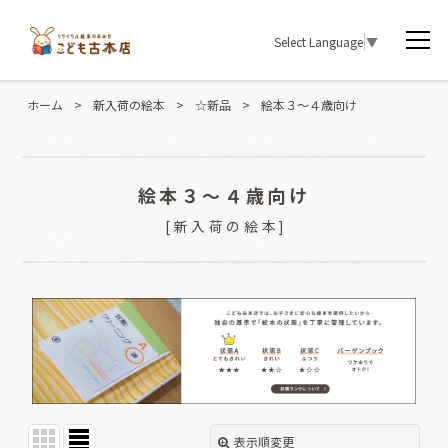
Select Language
▼
ホーム
>
新入荷の絵本
>
☆新品
>
絵本３〜４歳向け
絵本３〜４歳向け
[
新入荷の絵本
]
表示順変更
閉じる