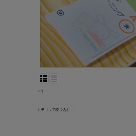
0
件
表示数
:
カテゴリで絞り込む
並び順
:
月刊絵本/古本 (全商品)
こどものとも０．１．２