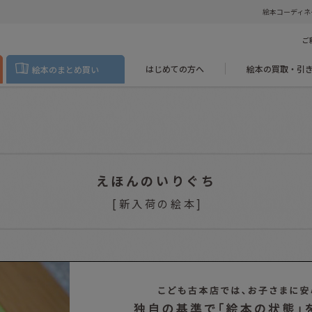
絵本コーディネ
ご
はじめての方へ
絵本の買取・引
絵本のまとめ買い
えほんのいりぐち
[
新入荷の絵本
]