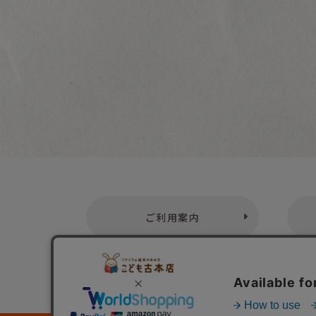
チャイルドブックアップル傑作選
キンダーおはなしえほん
キンダーおはなし絵本傑作選
キンダーメルヘン
キンダーむかしむかしライブラリー
おはなしえほんベストセレクション
ころころえほん
こどものくに たんぽぽ版
ご利用案内
こどものくにチューリップ版
こどものくに ひまわり版
ひかりのくにプチパオ