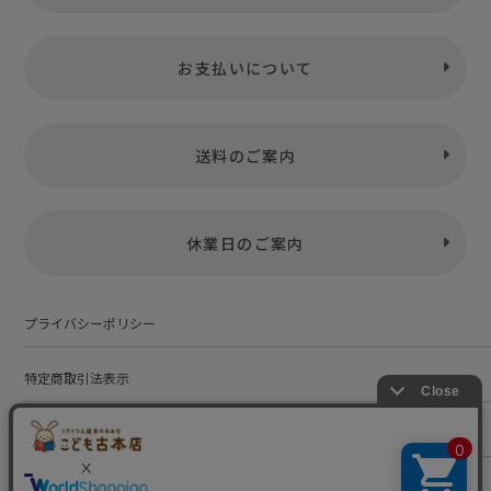
こどものくに たんぽぽ版
こどものくにチューリップ版
お支払いについて
こどものくに ひまわり版
ひかりのくにプチパオ
送料のご案内
おはなしひかりのくに
おはなしワンダー
休業日のご案内
ぷちワンダー
オールリクエスト
プライバシーポリシー
くぅちゃんえほん
特定商取引法表示
学研ワールドえほん
お問い合わせ
おはなしファンファン