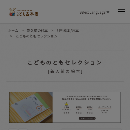
Select Language
▼
ホーム
>
新入荷の絵本
>
月刊絵本/古本
>
こどものともセレクション
こどものともセレクション
[
新入荷の絵本
]