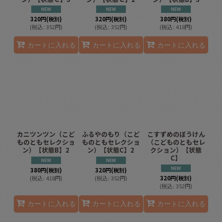
320
円
(税別)
320
円
(税別)
380
円
(税別)
(
税込
:
352
円
)
(
税込
:
352
円
)
(
税込
:
418
円
)
カートに入れる
カートに入れる
カートに入れる
カニツンツン（こど
ふるやのもり（こど
こすずめのぼうけん
ものともセレクショ
ものともセレクショ
（こどものともセレ
ン）【状態B】2
ン）【状態C】2
クション）【状態
C】
380
円
(税別)
320
円
(税別)
(
税込
:
418
円
)
(
税込
:
352
円
)
320
円
(税別)
(
税込
:
352
円
)
カートに入れる
カートに入れる
カートに入れる