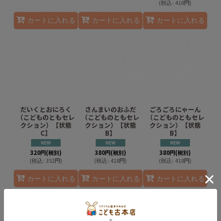
(
税込
:
418
円
)
カートに入れる
カートに入れる
カートに入れる
だいくとおにろく
さんまいのおふだ
ごろごろにゃーん
（こどものともセレ
（こどものともセレ
（こどものともセレ
クション）【状態
クション）【状態
クション）【状態
C】
B】
B】
320
円
(税別)
380
円
(税別)
380
円
(税別)
(
税込
:
352
円
)
(
税込
:
418
円
)
(
税込
:
418
円
)
カートに入れる
カートに入れる
カートに入れる