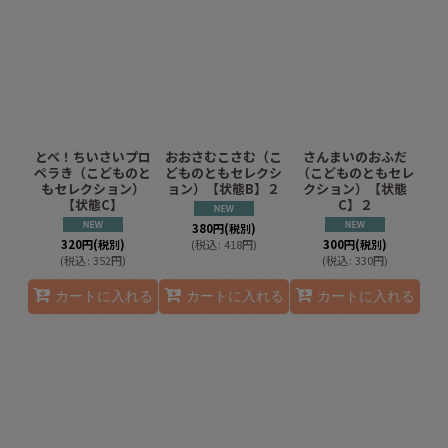
とべ！ちいさいプロ
おおさむこさむ（こ
さんまいのおふだ
ペラき（こどものと
どものともセレクシ
（こどものともセレ
もセレクション）
ョン）【状態B】２
クション）【状態
【状態C】
C】２
380
円
(税別)
320
円
(税別)
(
税込
:
418
円
)
300
円
(税別)
(
税込
:
352
円
)
(
税込
:
330
円
)
カートに入れる
カートに入れる
カートに入れる