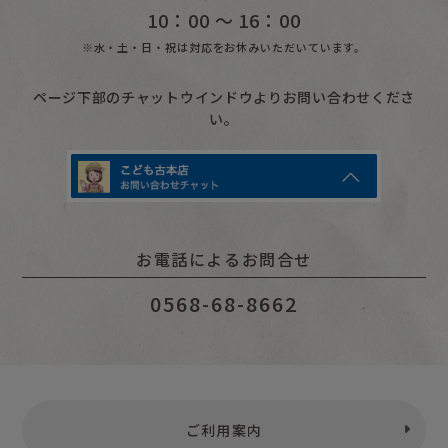
10：00 〜 16：00
もこちゃんチャイルド
※水・土・日・祝は対応をお休みいただいています。
おはなしチャイルド
ページ下部のチャットウインドウよりお問い合わせくださ
おはなしチャイルドリクエスト
い。
チャイルドブックアップル
チャイルドブックアップル傑作選
キンダーおはなしえほん
お電話によるお問合せ
キンダーおはなし絵本傑作選
0568-68-8662
キンダーメルヘン
キンダーむかしむかしライブラリー
おはなしえほんベストセレクション
ころころえほん
ご利用案内