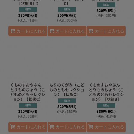
【状態 B】2
C】
320
円
(税別)
380
円
(税別)
300
円
(税別)
(
税込
:
352
円
)
(
税込
:
418
円
)
(
税込
:
330
円
)
カートに入れる
カートに入れる
カートに入れる
くものすおやぶん
もりのてがみ（こど
くものすおやぶん
とりものちょう（こ
ものともセレクショ
とりものちょう（こ
どものともセレクシ
ン）【状態C】
どものともセレクシ
ョン）【状態C】
ョン）【状態B】
320
円
(税別)
320
円
(税別)
(
税込
:
352
円
)
380
円
(税別)
(
税込
:
352
円
)
(
税込
:
418
円
)
カートに入れる
カートに入れる
カートに入れる