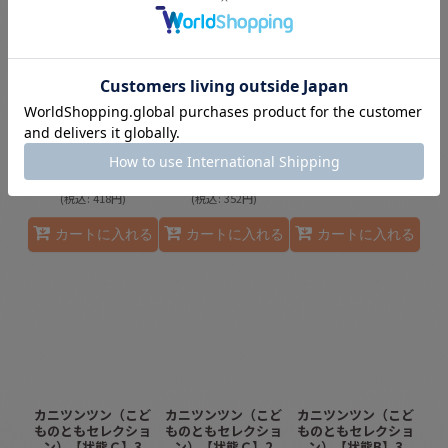
だいくとおにろく
ゆうびんやさんのホ
かさじぞう（こども
（こどものともセレ
ネホネさん（こども
のともセレクショ
クション）【状態
のともセレクショ
ン）【状態B】２
B】
ン）【状態C】
380
円
(税別)
380
円
(税別)
320
円
(税別)
(
税込
:
418
円
)
(
税込
:
418
円
)
(
税込
:
352
円
)
カートに入れる
カートに入れる
カートに入れる
カニツンツン（こど
カニツンツン（こど
カニツンツン（こど
ものともセレクショ
ものともセレクショ
ものともセレクショ
ン）【状態Ｃ】3
ン）【状態Ｃ】2
ン）【状態B】3