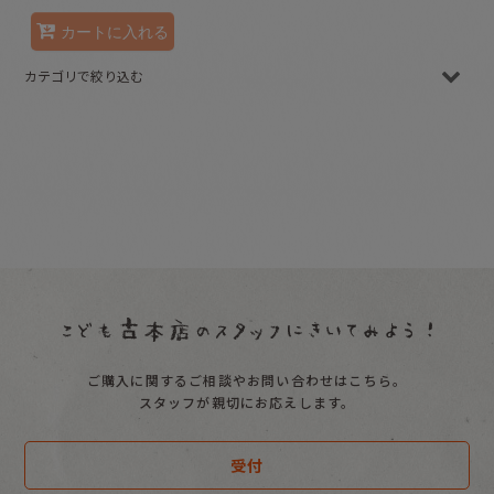
カートに入れる
カテゴリで絞り込む
月刊絵本/古本 (全商品)
こどものとも０．１．２
こどものとも年少版
こどものとも年中向き
普及版こどものとも
こどものとも
ご購入に関するご相談やお問い合わせはこちら。
ものがたりえほん36
スタッフが親切にお応えします。
こどものともセレクション
受付
えほんのいりぐち