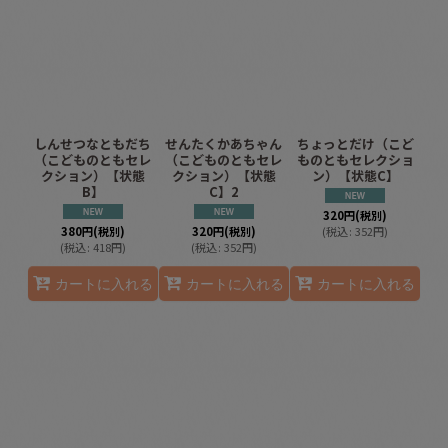
しんせつなともだち
せんたくかあちゃん
ちょっとだけ（こど
（こどものともセレ
（こどものともセレ
ものともセレクショ
クション）【状態
クション）【状態
ン）【状態C】
B】
C】2
320
円
(税別)
380
円
(税別)
320
円
(税別)
(
税込
:
352
円
)
(
税込
:
418
円
)
(
税込
:
352
円
)
カートに入れる
カートに入れる
カートに入れる