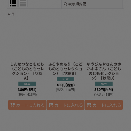
表示順変更
閉じる
40
件
表示数
:
並び順
:
絞り込む
しんせつなともだち
ふるやのもり（こど
ゆうびんやさんのホ
（こどものともセレ
ものともセレクショ
ネホネさん（こども
クション）【状態
ン）【状態B】
のともセレクショ
A】
ン）【状態B】
380
円
(税別)
380
円
(税別)
(
税込
:
418
円
)
380
円
(税別)
(
税込
:
418
円
)
(
税込
:
418
円
)
カートに入れる
カートに入れる
カートに入れる