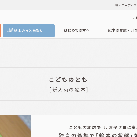
絵本コーディネ
ご
はじめての方へ
絵本の買取・引
絵本のまとめ買い
こどものとも
[
新入荷の絵本
]