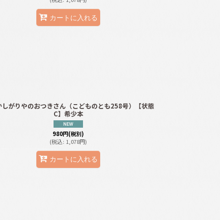
カートに入れる
かしがりやのおつきさん（こどものとも258号）【状態
C】希少本
980
円
(税別)
(
税込
:
1,078
円
)
カートに入れる