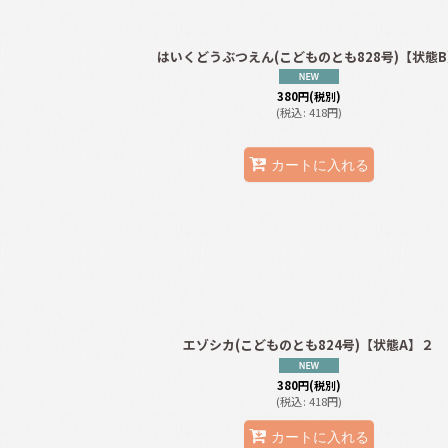
はいくどうぶつえん(こどものとも828号)【状態
380
円
(税別)
(
税込
:
418
円
)
カートに入れる
エゾシカ(こどものとも824号)【状態A】２
380
円
(税別)
(
税込
:
418
円
)
カートに入れる