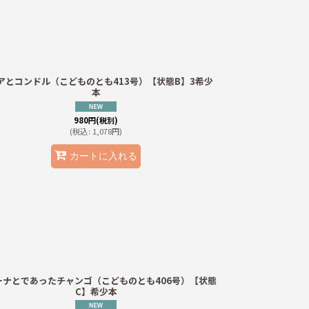
アとコンドル（こどものとも413号）【状態B】3希少
本
980
円
(税別)
(
税込
:
1,078
円
)
カートに入れる
ーナとであったチャンゴ（こどものとも406号）【状態
C】希少本