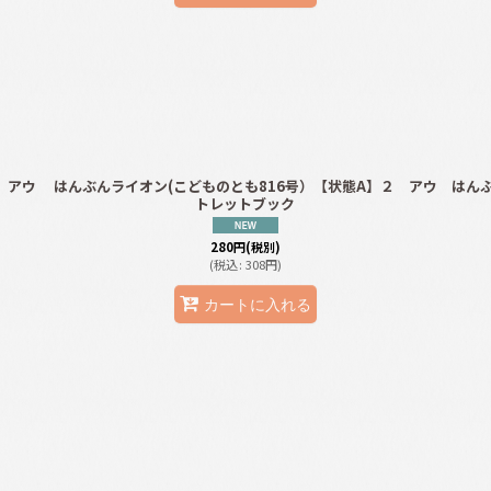
 アウ
はんぶんライオン(こどものとも816号）【状態A】２ アウ
はん
トレットブック
280
円
(税別)
(
税込
:
308
円
)
カートに入れる