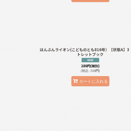
はんぶんライオン(こどものとも816号）【状態A】3
トレットブック
280
円
(税別)
(
税込
:
308
円
)
カートに入れる