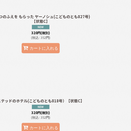
つのふえを もらった ヤーノシュ(こどものとも827号)
【状態C】
320
円
(税別)
(
税込
:
352
円
)
カートに入れる
ステッドのホテル(こどものとも818号）【状態C】
320
円
(税別)
(
税込
:
352
円
)
カートに入れる