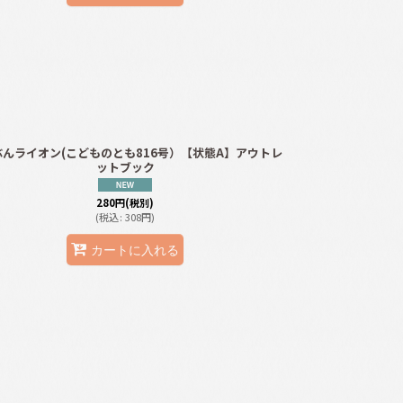
ぶんライオン(こどものとも816号）【状態A】アウトレ
ットブック
280
円
(税別)
(
税込
:
308
円
)
カートに入れる