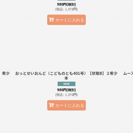
980
円
(税別)
(
税込
:
1,078
円
)
カートに入れる
】希少
おっとせいおんど（こどものとも401号）【状態B】２希少
ムー
本
980
円
(税別)
(
税込
:
1,078
円
)
カートに入れる