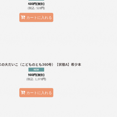
480
円
(税別)
(
税込
:
528
円
)
カートに入れる
スの大だいこ（こどものとも360号）【状態A】希少本
980
円
(税別)
(
税込
:
1,078
円
)
カートに入れる