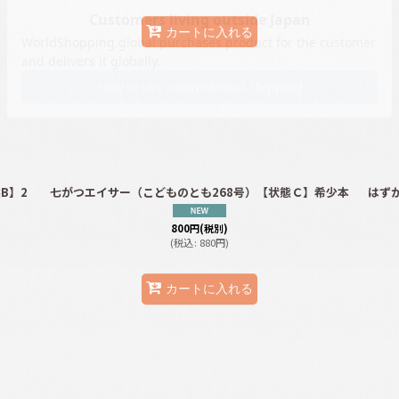
カートに入れる
B】2
七がつエイサー（こどものとも268号）【状態Ｃ】希少本
はず
800
円
(税別)
(
税込
:
880
円
)
カートに入れる