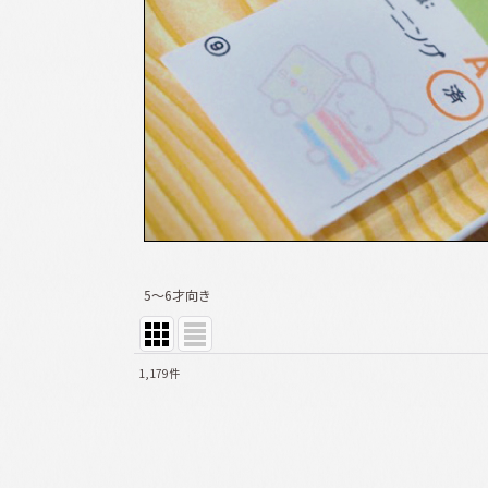
5〜6才向き
1,179
件
表示数
:
並び順
: