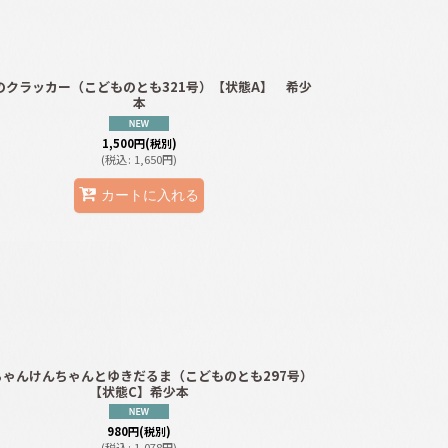
のクラッカー（こどものとも321号）【状態A】 希少
本
1,500
円
(税別)
(
税込
:
1,650
円
)
カートに入れる
ちゃんけんちゃんとゆきだるま（こどものとも297号）
【状態C】希少本
980
円
(税別)
(
税込
:
1,078
円
)