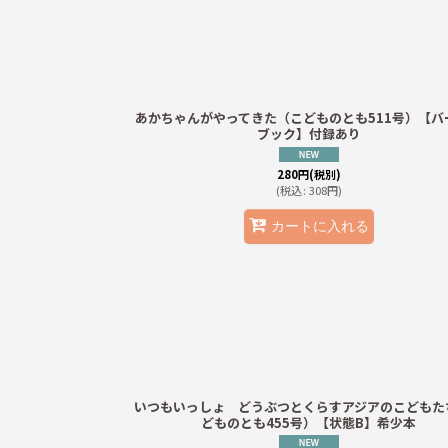
あかちゃんがやってきた（こどものとも511号）【バ
ブック】付録あり
280
円
(税別)
(
税込
:
308
円
)
カートに入れる
いつもいっしょ どうぶつとくらすアジアのこどもた
どものとも455号）【状態B】希少本