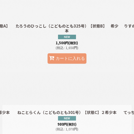
態A】
たろうのひっこし（こどものとも325号）【状態B】 希少
りす
本
1,500
円
(税別)
(
税込
:
1,650
円
)
カートに入れる
希少本
ねことらくん（こどものとも301号）【状態C】２希少本
てっ
980
円
(税別)
(
税込
:
1,078
円
)