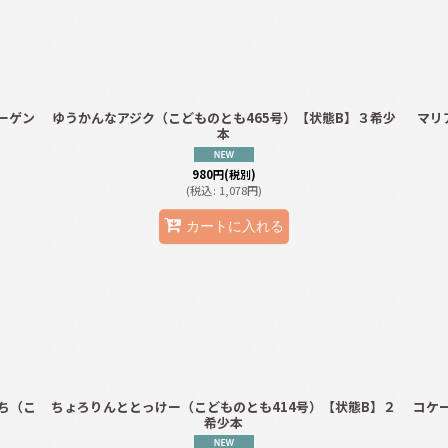
絞り込む
ーゲン
ゆうかんなアジク（こどものとも465号）【状態B】３希少
マリ
本
980
円
(税別)
(
税込
:
1,078
円
)
カートに入れる
ち（こ
ちょろりんととっけー（こどものとも414号）【状態B】２
コケ
希少本