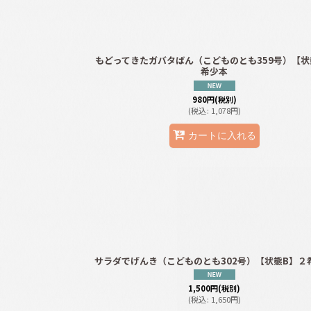
もどってきたガバタばん（こどものとも359号）【状
希少本
980
円
(税別)
(
税込
:
1,078
円
)
カートに入れる
サラダでげんき（こどものとも302号）【状態B】２
1,500
円
(税別)
(
税込
:
1,650
円
)