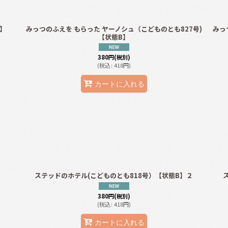
B】
みっつのふえを もらった ヤーノシュ（こどものとも827号)
みっ
【状態B】
380
円
(税別)
(
税込
:
418
円
)
カートに入れる
ステッドのホテル(こどものとも818号）【状態B】２
380
円
(税別)
(
税込
:
418
円
)
カートに入れる