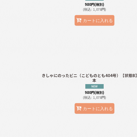
980
円
(税別)
(
税込
:
1,078
円
)
カートに入れる
きしゃにのったビニ（こどものとも404号）【状態B
本
980
円
(税別)
(
税込
:
1,078
円
)
カートに入れる