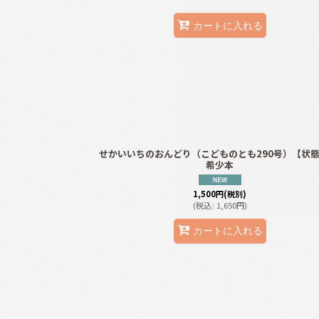
カートに入れる
せかいいちのおんどり（こどものとも290号）【状態
希少本
1,500
円
(税別)
(
税込
:
1,650
円
)
カートに入れる