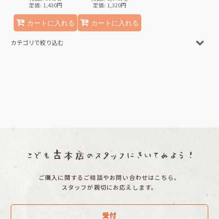
定価
:
1,430
円
定価
:
1,320
円
カートに入れる
カートに入れる
カテゴリで絞り込む
趣味・工作/古本 (全商品)
趣味・工作
ご購入に関するご相談やお問い合わせはこちら。
スタッフが親切にお応えします。
受付