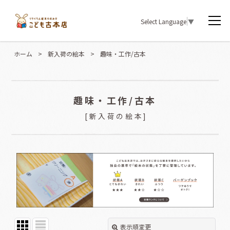
Select Language
▼
ホーム
>
新入荷の絵本
>
趣味・工作/古本
趣味・工作/古本
[
新入荷の絵本
]
表示順変更
閉じる