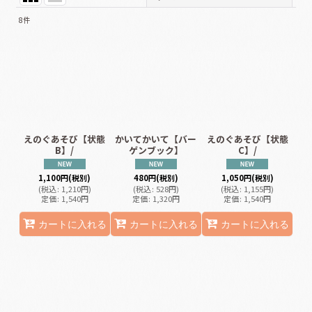
8
件
サブカテゴリ
:
表示数
:
並び順
:
えのぐあそび【状態
かいてかいて【バー
えのぐあそび【状態
B】/
ゲンブック】
絞り込む
C】/
1,100
円
(税別)
480
円
(税別)
1,050
円
(税別)
(
税込
:
1,210
円
)
(
税込
:
528
円
)
(
税込
:
1,155
円
)
定価
:
1,540
円
定価
:
1,320
円
定価
:
1,540
円
カートに入れる
カートに入れる
カートに入れる