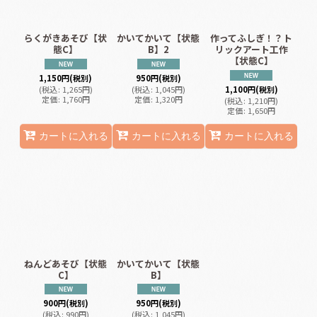
らくがきあそび【状
かいてかいて【状態
作ってふしぎ！？ト
態C】
B】2
リックアート工作
【状態C】
1,150
円
(税別)
950
円
(税別)
(
税込
:
1,265
円
)
(
税込
:
1,045
円
)
1,100
円
(税別)
定価
:
1,760
円
定価
:
1,320
円
(
税込
:
1,210
円
)
定価
:
1,650
円
カートに入れる
カートに入れる
カートに入れる
ねんどあそび【状態
かいてかいて【状態
C】
B】
900
円
(税別)
950
円
(税別)
(
税込
:
990
円
)
(
税込
:
1,045
円
)