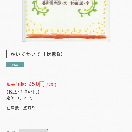
かいてかいて【状態B】
950
円
:
販売価格
(税別)
(
税込
:
1,045
円
)
定価
:
1,320
円
在庫数 1点限り