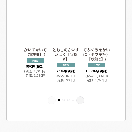
かいてかいて
ともこのかいす
てぶくろをかい
かいけつ
【状態B】2
いよく【状態
に（ポプラ社）
かいけつ
A】
【状態C】/
のきょう
かた（児
950
円
(税別)
【状態
(
税込
:
1,045
円
)
750
円
(税別)
1,270
円
(税別)
定価
:
1,320
円
(
税込
:
825
円
)
(
税込
:
1,397
円
)
定価
:
990
円
定価
:
1,925
円
650
円
(税
(
税込
:
71
定価
:
99