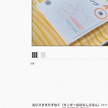
9
件
表示数
:
並び順
:
おひさまをたずねて（キンダーおはなしえほん）ハー