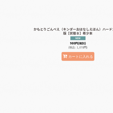
かもとりごんべえ（キンダーおはなしえほん）ハード
版【状態Ｂ】希少本
980
円
(税別)
(
税込
:
1,078
円
)
カートに入れる