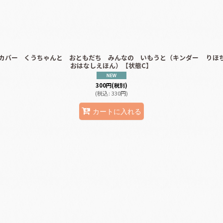
カバー
くうちゃんと おともだち みんなの いもうと（キンダー
りほ
おはなしえほん）【状態C】
300
円
(税別)
(
税込
:
330
円
)
カートに入れる