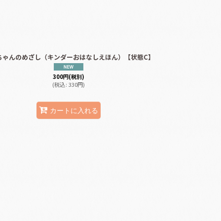
ちゃんのめざし（キンダーおはなしえほん）【状態C】
300
円
(税別)
(
税込
:
330
円
)
カートに入れる