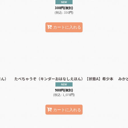
300
円
(税別)
(
税込
:
330
円
)
カートに入れる
ほん）
たべちゃうぞ（キンダーおはなしえほん）【状態A】希少本
みか
980
円
(税別)
(
税込
:
1,078
円
)
カートに入れる