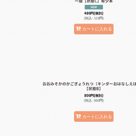
ー版【状態C】希少本
480
円
(税別)
(
税込
:
528
円
)
カートに入れる
おおみそかのかごぎょうれつ（キンダーおはなしえ
【状態B】
800
円
(税別)
(
税込
:
880
円
)
カートに入れる