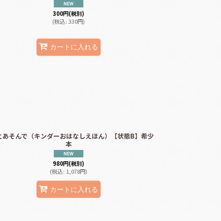
300
円
(税別)
(
税込
:
330
円
)
カートに入れる
とあそんで（キンダーおはなしえほん）【状態B】希少
本
980
円
(税別)
(
税込
:
1,078
円
)
カートに入れる