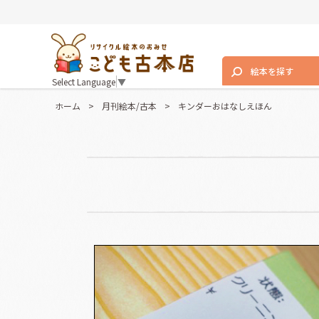
絵本を探す
Select Language
▼
ホーム
>
月刊絵本/古本
>
キンダーおはなしえほん