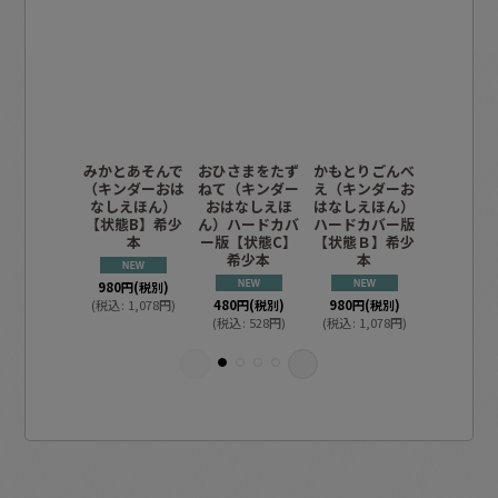
みかとあそんで
おひさまをたず
かもとりごんべ
とのさま
（キンダーおは
ねて（キンダー
え（キンダーお
とぶ（キ
なしえほん）
おはなしえほ
はなしえほん）
おはなし
【状態B】希少
ん）ハードカバ
ハードカバー版
ん）【状
本
ー版【状態C】
【状態Ｂ】希少
希少本
本
300
円
(税
980
円
(税別)
(
税込
:
33
(
税込
:
1,078
円
)
480
円
(税別)
980
円
(税別)
(
税込
:
528
円
)
(
税込
:
1,078
円
)