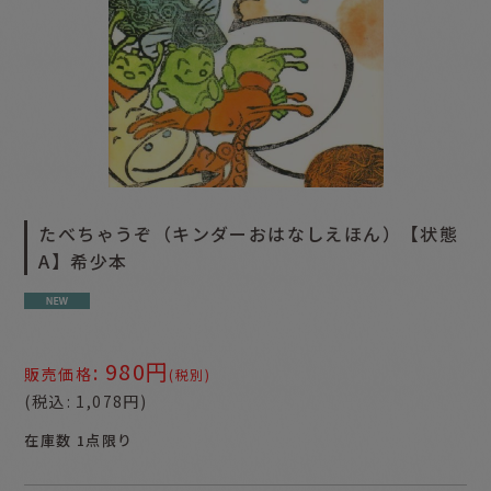
たべちゃうぞ（キンダーおはなしえほん）【状態
A】希少本
980
円
:
販売価格
(税別)
(
税込
:
1,078
円
)
在庫数 1点限り