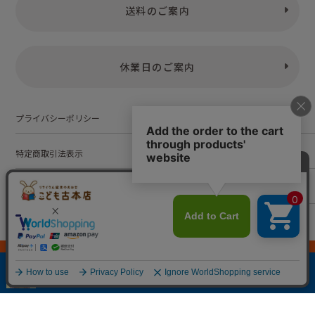
送料のご案内
休業日のご案内
プライバシーポリシー
特定商取引法表示
お問い合わせ
株式会社こども古本店
愛知県公安委員会 第542552101000号
© Kodomofuruhonten. all rights reserved.