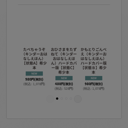
たべちゃうぞ
おひさまをたず
かもとりごんべ
とのさま
（キンダーおは
ねて（キンダー
え（キンダーお
とぶ（キ
なしえほん）
おはなしえほ
はなしえほん）
おはなし
【状態A】希少
ん）ハードカバ
ハードカバー版
ん）【状
本
ー版【状態C】
【状態Ｂ】希少
希少本
本
300
円
(税
980
円
(税別)
(
税込
:
33
(
税込
:
1,078
円
)
480
円
(税別)
980
円
(税別)
(
税込
:
528
円
)
(
税込
:
1,078
円
)