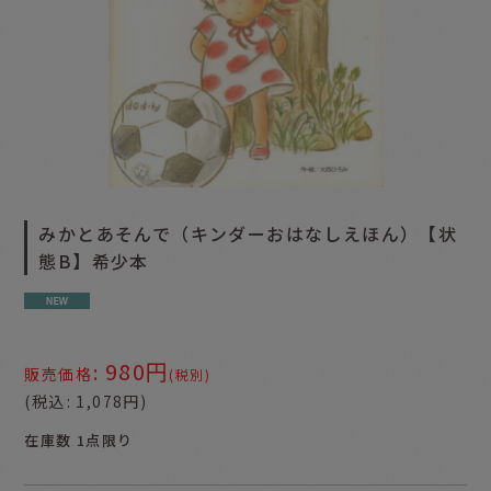
みかとあそんで（キンダーおはなしえほん）【状
態B】希少本
980
円
:
販売価格
(税別)
(
税込
:
1,078
円
)
在庫数 1点限り