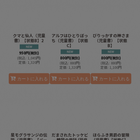
クマと仙人（児童
アルフはひとりぼっ
びりっかすの神さま
書）【状態B】2
ち（児童書）【状態
（児童書）【状態
C】
B】
950
円
(税別)
(
税込
:
1,045
円
)
800
円
(税別)
800
円
(税別)
定価
:
1,320
円
(
税込
:
880
円
)
(
税込
:
880
円
)
定価
:
1,320
円
定価
:
1,100
円
カートに入れる
カートに入れる
カートに入れる
星モグラサンジの伝
だまされたトッケビ
ほらふき男爵の冒険
説（児童書）【バー
―韓国の昔話 (福音
(児童書)【状態C】