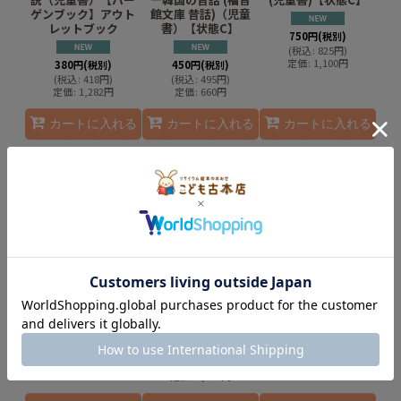
ゲンブック】アウト
館文庫 昔話)（児童
レットブック
書）【状態C】
750
円
(税別)
(
税込
:
825
円
)
定価
:
1,100
円
380
円
(税別)
450
円
(税別)
(
税込
:
418
円
)
(
税込
:
495
円
)
定価
:
1,282
円
定価
:
660
円
カートに入れる
カートに入れる
カートに入れる
秘密の花園 (児童書)
宝さがしの子どもた
アベルの島（児童
【状態C】
ち（児童書）【状態
書）【状態A】
A】
1,400
円
(税別)
1,000
円
(税別)
(
税込
:
1,540
円
)
1,600
円
(税別)
(
税込
:
1,100
円
)
定価
:
2,310
円
定価
:
1,320
円
(
税込
:
1,760
円
)
定価
:
2,090
円