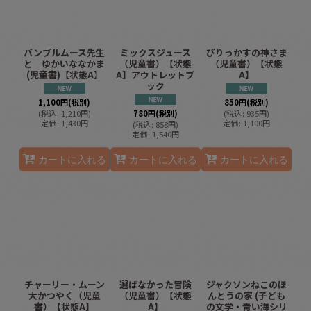
バンブルムース先生
ミックスジュース
びりっかすの神さま
と ゆかいななかま
（児童書）【状態
（児童書）【状態
(児童書)【状態A】
A】アウトレットブ
A】
ック
1,100
円
(税別)
850
円
(税別)
(
税込
:
1,210
円
)
780
円
(税別)
(
税込
:
935
円
)
定価
:
1,430
円
定価
:
1,100
円
(
税込
:
858
円
)
定価
:
1,540
円
カートに入れる
カートに入れる
カートに入れる
チャーリー・ムーン
選ばなかった冒険
ジャクソンねこのほ
大かつやく（児童
（児童書）【状態
んとうの家 (子ども
書）【状態A】
A】
の文学・青い海シリ