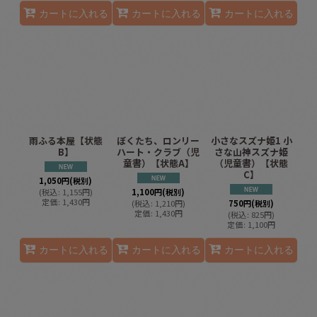
カートに入れる
カートに入れる
カートに入れる
雨ふる本屋【状態
ぼくたち、ロンリー
小さなスズナ姫1 小
B】
ハート・クラブ（児
さな山神スズナ姫
童書）【状態A】
（児童書）【状態
C】
1,050
円
(税別)
(
税込
:
1,155
円
)
1,100
円
(税別)
定価
:
1,430
円
(
税込
:
1,210
円
)
750
円
(税別)
定価
:
1,430
円
(
税込
:
825
円
)
定価
:
1,100
円
カートに入れる
カートに入れる
カートに入れる