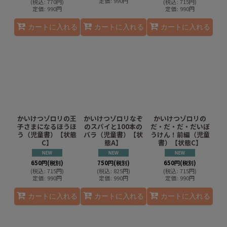
定価
:
990
円
(
税込
:
770
円
)
(
税込
:
715
円
)
定価
:
990
円
定価
:
990
円
カートに入れる
カートに入れる
カートに入れる
かいけつゾロリの王
かいけつゾロリなぞ
かいけつゾロリの
子さまになるほうほ
のスパイと100本の
だ・だ・だ・だいぼ
う（児童書）【状態
バラ（児童書）【状
うけん！前編（児童
C】
態A】
書）【状態C】
650
円
(税別)
750
円
(税別)
650
円
(税別)
(
税込
:
715
円
)
(
税込
:
825
円
)
(
税込
:
715
円
)
定価
:
990
円
定価
:
990
円
定価
:
990
円
カートに入れる
カートに入れる
カートに入れる