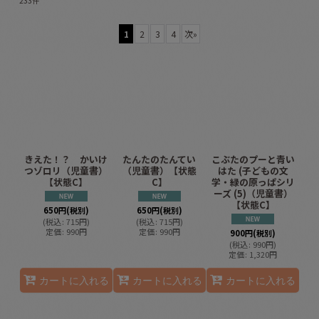
233
件
サブカテゴリ
:
1
2
3
4
次
»
表示数
:
並び順
:
絞り込む
きえた！？ かいけ
たんたのたんてい
こぶたのプーと青い
つゾロリ（児童書）
（児童書）【状態
はた (子どもの文
【状態C】
C】
学・緑の原っぱシリ
ーズ (5)（児童書）
【状態C】
650
円
(税別)
650
円
(税別)
(
税込
:
715
円
)
(
税込
:
715
円
)
定価
:
990
円
定価
:
990
円
900
円
(税別)
(
税込
:
990
円
)
定価
:
1,320
円
カートに入れる
カートに入れる
カートに入れる