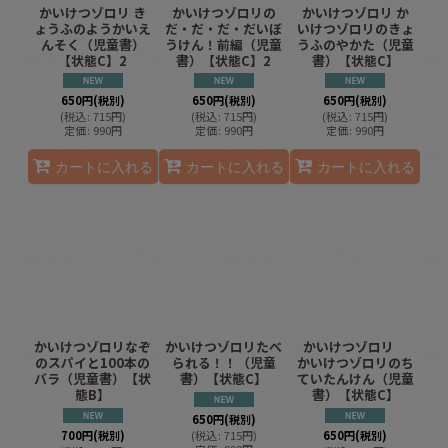
かいけつゾロリ き
かいけつゾロリの
かいけつゾロリ か
ょうふのようかいえ
だ・だ・だ・だいぼ
いけつゾロリのきょ
んそく（児童書）
うけん！前編（児童
うふのやかた（児童
【状態C】2
書）【状態C】2
書）【状態C】
650
円
(税別)
650
円
(税別)
650
円
(税別)
(
税込
:
715
円
)
(
税込
:
715
円
)
(
税込
:
715
円
)
定価
:
990
円
定価
:
990
円
定価
:
990
円
カートに入れる
カートに入れる
カートに入れる
かいけつゾロリなぞ
かいけつゾロリたべ
かいけつゾロリ
のスパイと100本の
られる！！（児童
かいけつゾロリのち
バラ（児童書）【状
書）【状態C】
ていたんけん（児童
態B】
書）【状態C】
650
円
(税別)
700
円
(税別)
(
税込
:
715
円
)
650
円
(税別)