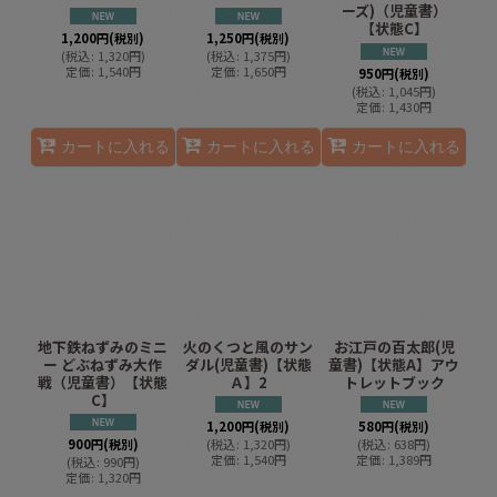
ーズ)（児童書）
【状態C】
1,200
円
(税別)
1,250
円
(税別)
(
税込
:
1,320
円
)
(
税込
:
1,375
円
)
定価
:
1,540
円
定価
:
1,650
円
950
円
(税別)
(
税込
:
1,045
円
)
定価
:
1,430
円
カートに入れる
カートに入れる
カートに入れる
地下鉄ねずみのミニ
火のくつと風のサン
お江戸の百太郎(児
ー どぶねずみ大作
ダル(児童書)【状態
童書)【状態A】アウ
戦（児童書）【状態
Ａ】2
トレットブック
C】
1,200
円
(税別)
580
円
(税別)
900
円
(税別)
(
税込
:
1,320
円
)
(
税込
:
638
円
)
定価
:
1,540
円
定価
:
1,389
円
(
税込
:
990
円
)
定価
:
1,320
円