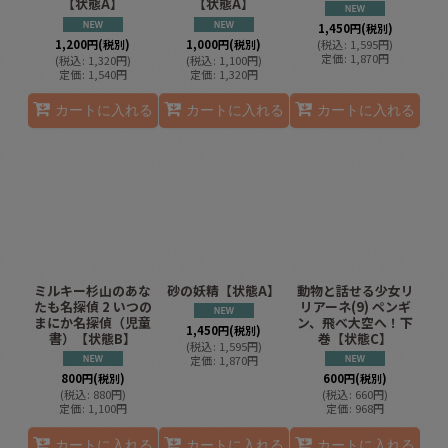
【状態A】
【状態A】
1,450
円
(税別)
1,200
円
(税別)
1,000
円
(税別)
(
税込
:
1,595
円
)
定価
:
1,870
円
(
税込
:
1,320
円
)
(
税込
:
1,100
円
)
定価
:
1,540
円
定価
:
1,320
円
カートに入れる
カートに入れる
カートに入れる
ミルキー杉山のあな
砂の妖精【状態A】
動物と話せる少女リ
たも名探偵 2 いつの
リアーネ(9) ペンギ
まにか名探偵（児童
ン、飛べ大空へ！下
1,450
円
(税別)
書）【状態B】
巻【状態C】
(
税込
:
1,595
円
)
定価
:
1,870
円
800
円
(税別)
600
円
(税別)
(
税込
:
880
円
)
(
税込
:
660
円
)
定価
:
1,100
円
定価
:
968
円
カートに入れる
カートに入れる
カートに入れる