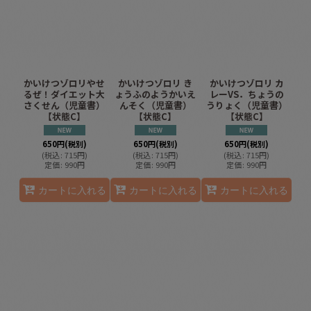
かいけつゾロリやせ
かいけつゾロリ き
かいけつゾロリ カ
るぜ！ダイエット大
ょうふのようかいえ
レーVS．ちょうの
さくせん（児童書）
んそく（児童書）
うりょく（児童書）
【状態C】
【状態C】
【状態C】
650
円
(税別)
650
円
(税別)
650
円
(税別)
(
税込
:
715
円
)
(
税込
:
715
円
)
(
税込
:
715
円
)
定価
:
990
円
定価
:
990
円
定価
:
990
円
カートに入れる
カートに入れる
カートに入れる