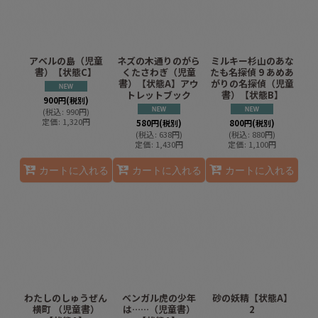
アベルの島（児童
ネズの木通りのがら
ミルキー杉山のあな
書）【状態C】
くたさわぎ（児童
たも名探偵 9 あめあ
書）【状態A】アウ
がりの名探偵（児童
トレットブック
書）【状態B】
900
円
(税別)
(
税込
:
990
円
)
定価
:
1,320
円
580
円
(税別)
800
円
(税別)
(
税込
:
638
円
)
(
税込
:
880
円
)
定価
:
1,430
円
定価
:
1,100
円
カートに入れる
カートに入れる
カートに入れる
わたしのしゅうぜん
ベンガル虎の少年
砂の妖精【状態A】
横町 （児童書）
は……（児童書）
2