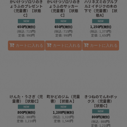
かいけつゾロリのき
かいけつゾロリのき
ハリネズミのプルプ
ょうふのプレゼント
ょうふのサッカー
ル2 イチジクの木の
（児童書）【状態
（児童書）【状態
下で（児童書）【状
C】
C】
態A】
650
円
(税別)
650
円
(税別)
1,250
円
(税別)
(
税込
:
715
円
)
(
税込
:
715
円
)
(
税込
:
1,375
円
)
定価
:
990
円
定価
:
990
円
定価
:
1,650
円
カートに入れる
カートに入れる
カートに入れる
けんた・うさぎ（児
町かどのジム（児童
きつねのでんわボッ
童書）【状態C】
書）【状態Ａ】
クス （児童書）
【状態C】
800
円
(税別)
1,200
円
(税別)
(
税込
:
880
円
)
(
税込
:
1,320
円
)
800
円
(税別)
定価
:
1,210
円
定価
:
1,540
円
(
税込
:
880
円
)
定価
:
1,210
円