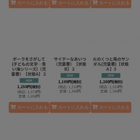
カートに入れる
カートに入れる
カートに入れる
ポーラをさがして
サイテーなあいつ
火のくつと風のサン
(子どもの文学―青
（児童書）【状態
ダル(児童書)【状態
い海シリーズ)（児
B】２
Ａ】3
童書）【状態A】２
1,100
円
(税別)
1,200
円
(税別)
1,250
円
(税別)
(
税込
:
1,210
円
)
(
税込
:
1,320
円
)
定価
:
1,540
円
定価
:
1,540
円
(
税込
:
1,375
円
)
定価
:
1,650
円
カートに入れる
カートに入れる
カートに入れる