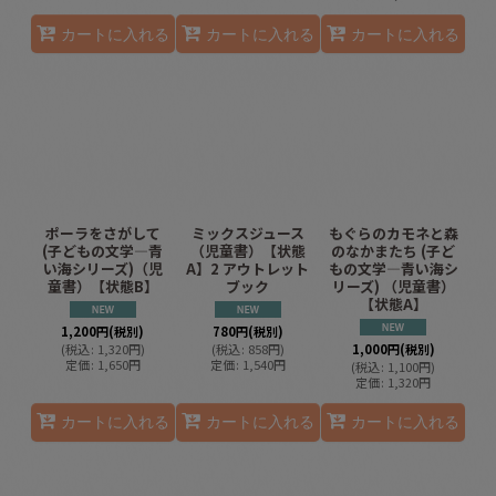
カートに入れる
カートに入れる
カートに入れる
ポーラをさがして
ミックスジュース
もぐらのカモネと森
(子どもの文学―青
（児童書）【状態
のなかまたち (子ど
い海シリーズ)（児
A】2 アウトレット
もの文学―青い海シ
童書）【状態B】
ブック
リーズ) （児童書）
【状態A】
1,200
円
(税別)
780
円
(税別)
(
税込
:
1,320
円
)
(
税込
:
858
円
)
1,000
円
(税別)
定価
:
1,650
円
定価
:
1,540
円
(
税込
:
1,100
円
)
定価
:
1,320
円
カートに入れる
カートに入れる
カートに入れる