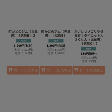
町かどのジム（児童
町かどのジム（児童
かいけつゾロリやせ
書）【状態B】２
書）【状態B】
るぜ！ダイエット大
さくせん（児童書）
【状態C】2
1,200
円
(税別)
1,200
円
(税別)
(
税込
:
1,320
円
)
(
税込
:
1,320
円
)
定価
:
1,540
円
定価
:
1,540
円
650
円
(税別)
(
税込
:
715
円
)
定価
:
990
円
カートに入れる
カートに入れる
カートに入れる