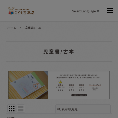
Select Language
▼
ホーム
>
児童書/古本
児童書/古本
表示順変更
閉じる