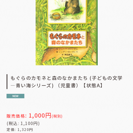
もぐらのカモネと森のなかまたち (子どもの文学
―青い海シリーズ) （児童書）【状態A】
1,000
円
:
販売価格
(税別)
(
税込
:
1,100
円
)
定価
:
1,320
円