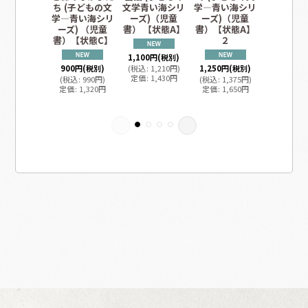
ち (子どもの文
文学青い海シリ
学―青い海シリ
学―青い
学―青い海シリ
ーズ)（児童
ーズ)（児童
ーズ)（
ーズ) （児童
書） 【状態A】
書）【状態A】
書）【状
書）【状態C】
２
1,100
円
(税別)
1,200
円
(
900
円
(税別)
(
税込
:
1,210
円
)
1,250
円
(税別)
(
税込
:
1,3
定価
:
1,430
円
定価
:
1,6
(
税込
:
990
円
)
(
税込
:
1,375
円
)
定価
:
1,320
円
定価
:
1,650
円