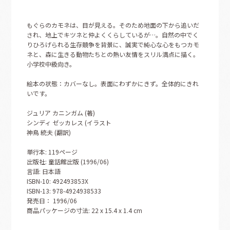
もぐらのカモネは、目が見える。そのため地面の下から追いだ
され、地上でキツネと仲よくくらしているが…。自然の中でく
りひろげられる生存競争を背景に、誠実で純心な心をもつカモ
ネと、森に生きる動物たちとの熱い友情をスリル満点に描く。
小学校中級向き。
絵本の状態：カバーなし。表面にわずかにきず。全体的にきれ
いです。
ジュリア カニンガム (著)
シンディ ゼッカレス (イラスト
神鳥 統夫 (翻訳)
単行本: 119ページ
出版社: 童話館出版 (1996/06)
言語: 日本語
ISBN-10: 492493853X
ISBN-13: 978-4924938533
発売日： 1996/06
商品パッケージの寸法: 22 x 15.4 x 1.4 cm