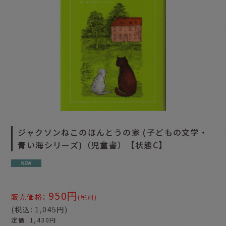
ジャクソンねこのほんとうの家 (子どもの文学・
青い海シリーズ)（児童書）【状態C】
950
円
:
販売価格
(税別)
(
税込
:
1,045
円
)
定価
:
1,430
円