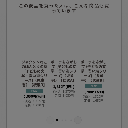
この商品を買った人は、こんな商品も買
っています
ジャクソンねこ
ポーラをさがし
ポーラをさがし
ポーラを
のほんとうの家
て (子どもの文
て (子どもの文
て (子ど
(子どもの文
学―青い海シリ
学―青い海シリ
学―青い
学・青い海シリ
ーズ)（児童
ーズ)（児童
ーズ)（
ーズ)（児童
書）【状態A】
書）【状態B】
書）【状
書）【状態B】
２
1,250
円
(税別)
(
税込
:
1,375
円
)
1,200
円
(税別)
定価
:
1,650
円
1,050
円
(税別)
(
税込
:
1,320
円
)
1,250
円
(
定価
:
1,650
円
(
税込
:
1,155
円
)
(
税込
:
1,3
定価
:
1,430
円
定価
:
1,6