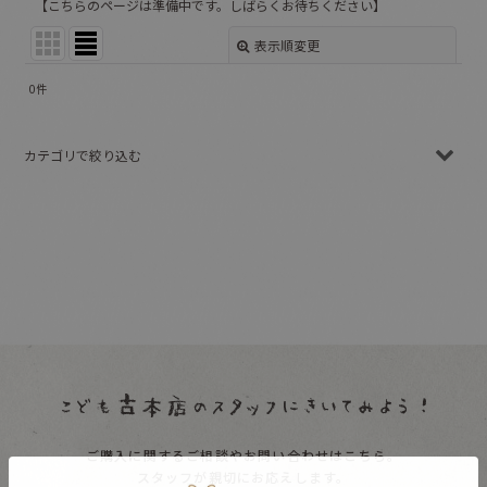
【こちらのページは準備中です。しばらくお待ちください】
表示順変更
閉じる
0
件
表示数
:
カテゴリで絞り込む
並び順
:
☆新品 (全商品)
絞り込む
絵本０〜１歳向け
絵本１〜２歳向け
絵本２〜３歳向け
絵本３〜４歳向け
絵本４〜６歳向け
ご購入に関するご相談やお問い合わせはこちら。
絵本６歳〜向け
スタッフが親切にお応えします。