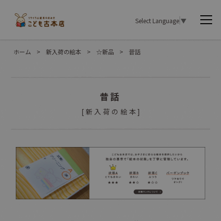
Select Language
▼
ホーム
>
新入荷の絵本
>
☆新品
>
昔話
昔話
[
新入荷の絵本
]