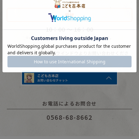
大人向け
受付
昔話
10：00 〜 16：00
聞かせ屋。けいたろう
※水・土・日・祝は対応をお休みいただいています。
その他
ページ下部のチャットウインドウよりお問い合わせくださ
い。
お電話によるお問合せ
0568-68-8662