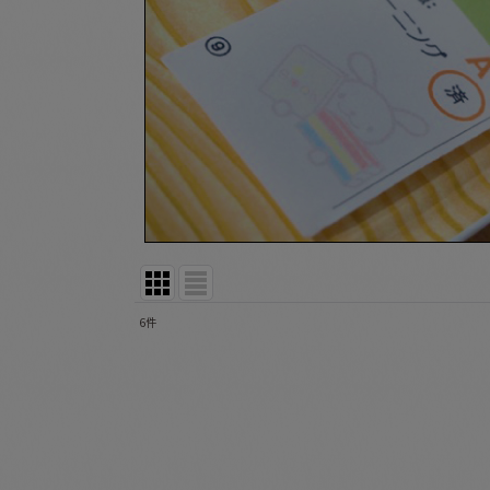
6
件
表示数
:
並び順
: