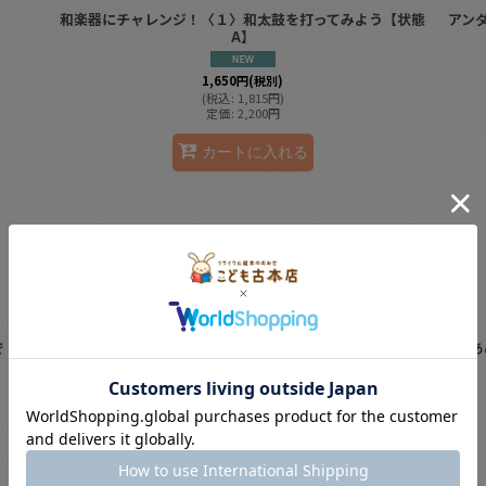
和楽器にチャレンジ！〈１〉和太鼓を打ってみよう【状態
アン
A】
1,650
円
(税別)
(
税込
:
1,815
円
)
定価
:
2,200
円
カートに入れる
で【状
辞書びきえほん科学のふしぎ【状態B】
あ
1,400
円
(税別)
(
税込
:
1,540
円
)
定価
:
1,980
円
カートに入れる