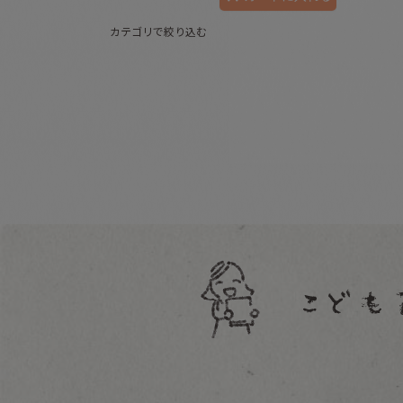
カテゴリで絞り込む
知育/古本 (全商品)
日本語
英語・外国語
マーク・記号・いろ
すうじ・さんすう
とけい
地図
美術
その他