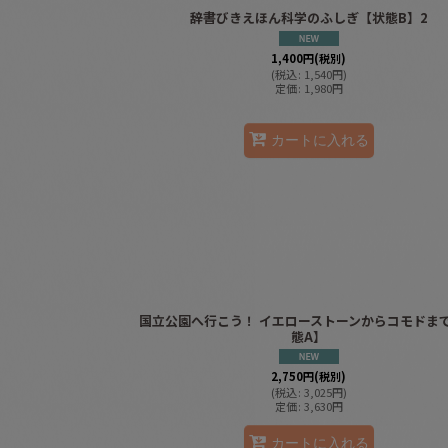
辞書びきえほん科学のふしぎ【状態B】2
1,400
円
(税別)
(
税込
:
1,540
円
)
定価
:
1,980
円
カートに入れる
国立公園へ行こう！ イエローストーンからコモドま
態A】
2,750
円
(税別)
(
税込
:
3,025
円
)
定価
:
3,630
円
カートに入れる