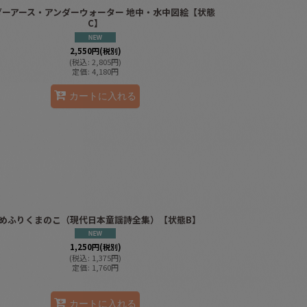
ダーアース・アンダーウォーター 地中・水中図絵【状態
C】
2,550
円
(税別)
(
税込
:
2,805
円
)
定価
:
4,180
円
カートに入れる
めふりくまのこ（現代日本童謡詩全集）【状態B】
1,250
円
(税別)
(
税込
:
1,375
円
)
定価
:
1,760
円
カートに入れる