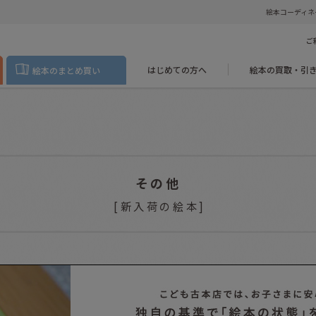
絵本コーディネ
ご
はじめての方へ
絵本の買取・引
絵本のまとめ買い
その他
[
新入荷の絵本
]