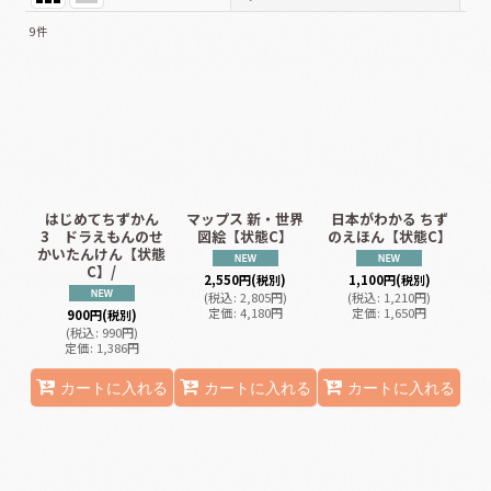
9
件
表示数
:
並び順
:
絞り込む
はじめてちずかん
マップス 新・世界
日本がわかる ちず
3 ドラえもんのせ
図絵【状態C】
のえほん【状態C】
かいたんけん【状態
C】/
2,550
円
(税別)
1,100
円
(税別)
(
税込
:
2,805
円
)
(
税込
:
1,210
円
)
定価
:
4,180
円
定価
:
1,650
円
900
円
(税別)
(
税込
:
990
円
)
定価
:
1,386
円
カートに入れる
カートに入れる
カートに入れる