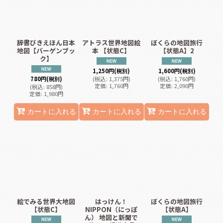
辞書びきえほん日本
アトラス世界地図絵
ぼくらの地図旅行
地図【バーゲンブッ
本 【状態C】
【状態A】2
ク】
1,250
円
(税別)
1,600
円
(税別)
780
円
(税別)
(
税込
:
1,375
円
)
(
税込
:
1,760
円
)
定価
:
1,760
円
定価
:
2,090
円
(
税込
:
858
円
)
定価
:
1,980
円
カートに入れる
カートに入れる
カートに入れる
絵でみる世界大地図
はっけん！
ぼくらの地図旅行
【状態C】
NIPPON（にっぽ
【状態A】
ん） 地図と新聞で