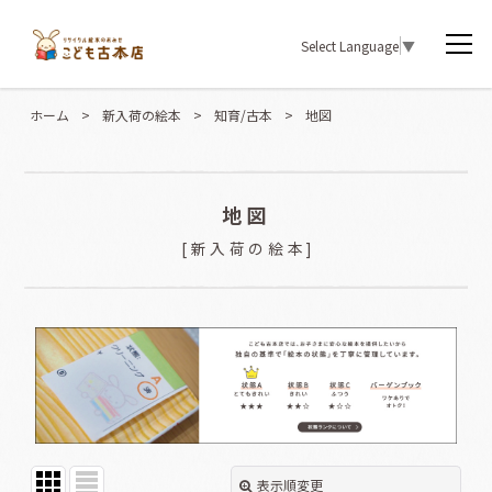
Select Language
▼
ホーム
>
新入荷の絵本
>
知育/古本
>
地図
地図
[
新入荷の絵本
]
表示順変更
閉じる