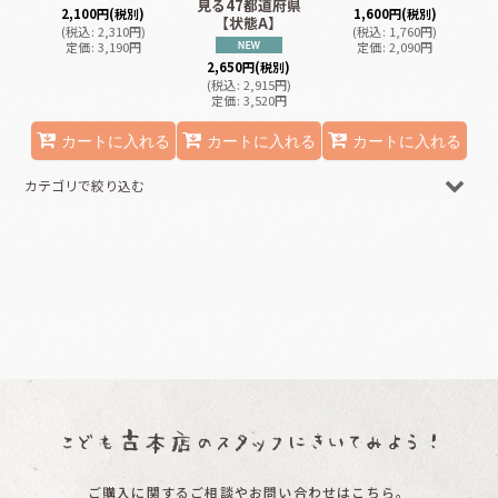
見る47都道府県
2,100
円
(税別)
1,600
円
(税別)
【状態A】
(
税込
:
2,310
円
)
(
税込
:
1,760
円
)
定価
:
3,190
円
定価
:
2,090
円
2,650
円
(税別)
(
税込
:
2,915
円
)
定価
:
3,520
円
カートに入れる
カートに入れる
カートに入れる
カテゴリで絞り込む
知育/古本 (全商品)
日本語
英語・外国語
マーク・記号・いろ
すうじ・さんすう
とけい
ご購入に関するご相談やお問い合わせはこちら。
地図