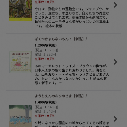
在庫数 1点限り
今日は、動物たちの運動会です。ジャンプや、か
けっこ、逆立ち、木登りなど、自分たちの得意な
ことをみせてくれます。準備体操から退場まで、
動物たちのユーモラスな姿がいっぱいの写真絵本
です。 絵本の状態…
ぼくつかまらないもん！【新品】/
1,200
円
(税別)
(
税込
:
1,320
円
)
定価
:
1,320
円
在庫数 1点限り
あのマーガレット・ワイズ・ブラウンの傑作が、
日本人画家の絵で生まれ変わりました。海をこ
え、山を渡り・・・やんちゃうさぎとおかあさん
の、おかしなおかしなおいかけっこ！ 絵本の状
態：新品です。 …
ようちえんのおひめさま【新品】/
1,400
円
(税別)
(
税込
:
1,540
円
)
定価
:
1,540
円
在庫数 1点限り
９時になったら園庭のお城から出てくるお姫さま
が、みんな大好き。ところが、ある日、大きな嵐