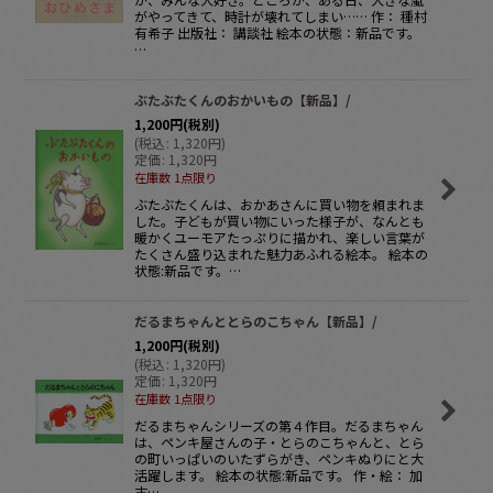
がやってきて、時計が壊れてしまい…… 作： 種村
有希子 出版社： 講談社 絵本の状態：新品です。
…
ぶたぶたくんのおかいもの【新品】/
1,200
円
(税別)
(
税込
:
1,320
円
)
定価
:
1,320
円
在庫数 1点限り
ぶたぶたくんは、おかあさんに買い物を頼まれま
した。子どもが買い物にいった様子が、なんとも
暖かくユーモアたっぷりに描かれ、楽しい言葉が
たくさん盛り込まれた魅力あふれる絵本。 絵本の
状態:新品です。…
だるまちゃんととらのこちゃん【新品】/
1,200
円
(税別)
(
税込
:
1,320
円
)
定価
:
1,320
円
在庫数 1点限り
だるまちゃんシリーズの第４作目。だるまちゃん
は、ペンキ屋さんの子・とらのこちゃんと、とら
の町いっぱいのいたずらがき、ペンキぬりにと大
活躍します。 絵本の状態:新品です。 作・絵： 加
古…