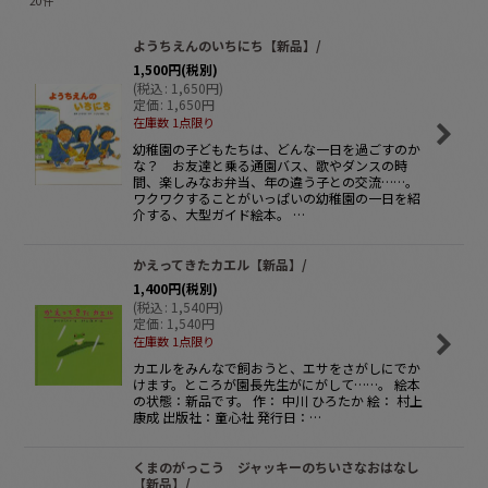
20
件
表示数
:
ようちえんのいちにち【新品】/
1,500
円
(税別)
並び順
:
(
税込
:
1,650
円
)
定価
:
1,650
円
在庫数 1点限り
絞り込む
幼稚園の子どもたちは、どんな一日を過ごすのか
な？ お友達と乗る通園バス、歌やダンスの時
間、楽しみなお弁当、年の違う子との交流……。
ワクワクすることがいっぱいの幼稚園の一日を紹
介する、大型ガイド絵本。 …
かえってきたカエル【新品】/
1,400
円
(税別)
(
税込
:
1,540
円
)
定価
:
1,540
円
在庫数 1点限り
カエルをみんなで飼おうと、エサをさがしにでか
けます。ところが園長先生がにがして……。 絵本
の状態：新品です。 作： 中川 ひろたか 絵： 村上
康成 出版社：童心社 発行日：…
くまのがっこう ジャッキーのちいさなおはなし
【新品】/