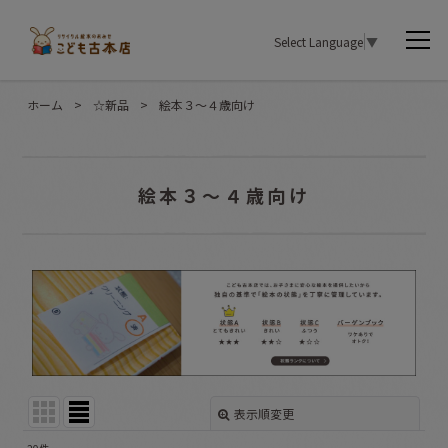
Select Language
▼
ホーム
>
☆新品
>
絵本３〜４歳向け
絵本３〜４歳向け
表示順変更
閉じる