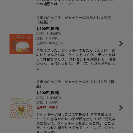
つの場所とは...？ シ…
くまのがっこう ジャッキーのおたんじょうび
【新品】/
1,300
円
(税別)
(
税込
:
1,430
円
)
定価
:
1,430
円
在庫数 2点以上あり
まちにまった、ジャッキーのおたんじょうび！ お
にいちゃんたちは ケーキをつくり、 テントをは
って舞台をつくり、 プレゼントを用意して、 演奏
のれんしゅうと大忙し。 そして、とびっきりのお
し…
くまのがっこう ジャッキーのトマトづくり【新
品】/
1,300
円
(税別)
(
税込
:
1,430
円
)
定価
:
1,430
円
在庫数 1点限り
ジャッキーが畑しごとに初挑戦！ タネを植える
と、ちいさなかわいい芽が顔を出し やがて元気な
葉になって、ジャッキーはおおよろこび。 ところ
が、とつぜん嵐がやってきて・・・ さて、ジャッ
キーのトマ…