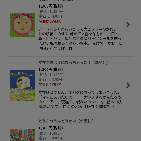
1,300
円
(税別)
(
税込
:
1,430
円
)
定価
:
1,430
円
在庫数 1点限り
アートなふくわらいとして大ヒット中のかおノー
トの続編！ かおに見たてた色々なものに、目・
鼻・口・ひげ・眉毛などの顔パーツシールを貼っ
て遊ぶ現代版ふくわらい絵本。 今度の「かお」に
は肉まんやそば、目…
ママがおばけになっちゃった！【新品】/
1,200
円
(税別)
(
税込
:
1,320
円
)
定価
:
1,320
円
在庫数 1点限り
ママはとつぜん、オバケになってしまいました。
「ママにあいたいよー！」大泣きするかんたろう
のところに、夜遅く、現れたのは……。 絵本の状
態:新品です。 作： のぶみ 出版社： 講談社 …
どうぶつうんどうかい【新品】/
1,300
円
(税別)
(
税込
:
1,430
円
)
定価
:
1,430
円