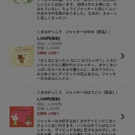
じいさんと出会います。 招待されたお家には、今
はもういない、ちょうどジャッキーと同じくらい
の女の子の写真がありました。 むねが、きゅーっ
と苦しくなったジ…
くまのがっこう ジャッキーのゆめ【新品】/
1,300
円
(税別)
(
税込
:
1,430
円
)
定価
:
1,430
円
在庫数 1点限り
「おとなになったら なにになりたいの？」とおに
いちゃんたちに聞かれたジャッキー。 おかしをい
っぱいならべたおみせ屋さんに、まほうつかい。
おひめさまにデイビッドの花よめさん。ジャッキ
ーのゆめはどんどん…
くまのがっこう ジャッキーのはつこい【新品】/
1,300
円
(税別)
(
税込
:
1,430
円
)
定価
:
1,430
円
在庫数 1点限り
ジャッキーは大好きな白くまのデイビッドに北っ
きょくに会い行きます。いつもはおてんばなジャ
ッキーも、デイビッドを前に恋する女の子に。わ
かれの朝、デイビッドが連れて行ってくれたひみ