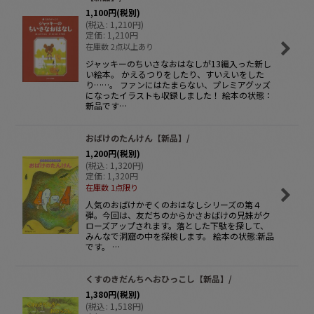
1,100
円
(税別)
(
税込
:
1,210
円
)
定価
:
1,210
円
在庫数 2点以上あり
ジャッキーのちいさなおはなしが13編入った新し
い絵本。 かえるつりをしたり、すいえいをした
り……。 ファンにはたまらない、プレミアグッズ
になったイラストも収録しました！ 絵本の状態：
新品です…
おばけのたんけん【新品】/
1,200
円
(税別)
(
税込
:
1,320
円
)
定価
:
1,320
円
在庫数 1点限り
人気のおばけかぞくのおはなしシリーズの第４
弾。今回は、友だちのからかさおばけの兄妹がク
ローズアップされます。落とした下駄を探して、
みんなで洞窟の中を探検します。 絵本の状態:新品
です。 …
くすのきだんちへおひっこし【新品】/
1,380
円
(税別)
(
税込
:
1,518
円
)