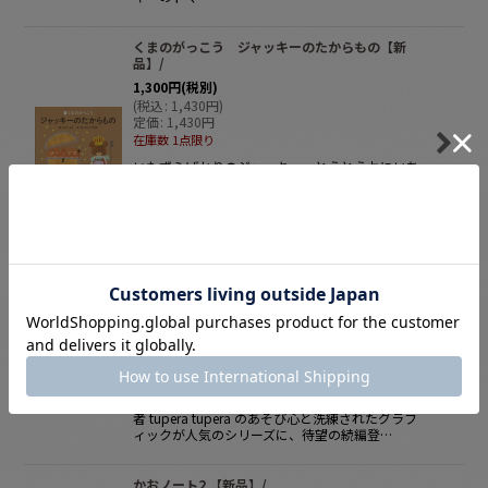
くまのがっこう ジャッキーのたからもの【新
品】/
1,300
円
(税別)
(
税込
:
1,430
円
)
定価
:
1,430
円
在庫数 1点限り
いたずらばかりのジャッキー。とうとうおにいち
ゃんたちに、しかられてしまいます。へっちゃら
で家出したジャッキーですが、その間に、心配し
たロイおにいちゃんが大変なことに......。 ジャッ
キーが本当の…
かおノート モンスター 【新品】/
1,300
円
(税別)
(
税込
:
1,430
円
)
定価
:
1,430
円
在庫数 1点限り
お待たせしました！ 大人気シールブック 『かおノ
ート』シリーズ第３弾は、なんとモンスター！ 著
者 tupera tupera のあそび心と洗練されたグラフ
ィックが人気のシリーズに、待望の続編登…
かおノート2 【新品】/