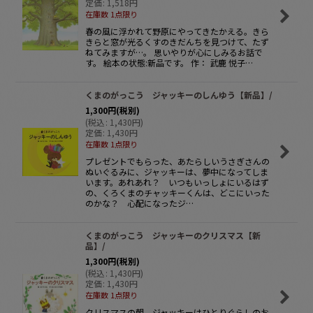
定価
:
1,518
円
在庫数 1点限り
春の風に浮かれて野原にやってきたかえる。きら
きらと窓が光るくすのきだんちを見つけて、たず
ねてみますが…。 思いやりが心にしみるお話で
す。 絵本の状態:新品です。 作： 武鹿 悦子…
くまのがっこう ジャッキーのしんゆう【新品】/
1,300
円
(税別)
(
税込
:
1,430
円
)
定価
:
1,430
円
在庫数 1点限り
プレゼントでもらった、あたらしいうさぎさんの
ぬいぐるみに、ジャッキーは、夢中になってしま
います。あれあれ？ いつもいっしょにいるはず
の、くろくまのチャッキーくんは、どこにいった
のかな？ 心配になったジ…
くまのがっこう ジャッキーのクリスマス【新
品】/
1,300
円
(税別)
(
税込
:
1,430
円
)
定価
:
1,430
円
在庫数 1点限り
クリスマスの朝、ジャッキーはひとりぐらしのお