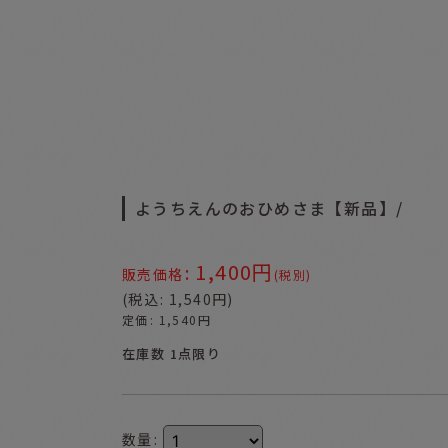
ようちえんのおひめさま【新品】/
1,400
円
:
販売価格
(税別)
(
税込
:
1,540
円
)
定価
:
1,540
円
在庫数 1点限り
数量
: