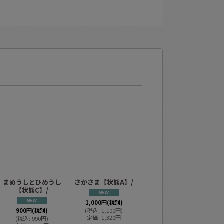
まめうしとひめうし
さかさま【状態A】/
たなばたさま【状態
空
【状態C】/
A】/
1,000
円
(税別)
900
円
(税別)
(
税込
:
1,100
円
)
1,250
円
(税別)
定価
:
1,320
円
(
税込
:
990
円
)
(
税込
:
1,375
円
)