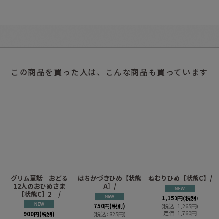
この商品を買った人は、こんな商品も買っています
ち
グリム童話 おどる
はちかづきひめ【状態
ねむりひめ【状態C】/
12人のおひめさま
A】/
【状態C】2 /
1,150
円
(税別)
750
円
(税別)
(
税込
:
1,265
円
)
定価
:
1,760
円
900
円
(税別)
(
税込
:
825
円
)