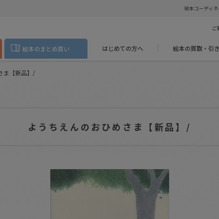
絵本コーディネ
ご
はじめての方へ
絵本の買取・引
絵本のまとめ買い
さま【新品】/
ようちえんのおひめさま【新品】/