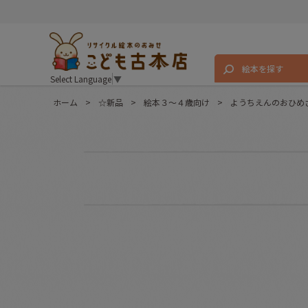
絵本を探す
Select Language
▼
ホーム
>
☆新品
>
絵本３〜４歳向け
>
ようちえんのおひめ