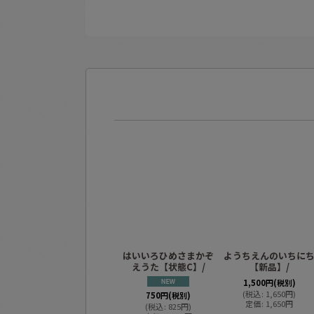
はいいろひめさまかぞ
ようちえんのいちに
えうた【状態C】/
【新品】/
1,500
円
(税別)
(
税込
:
1,650
円
)
750
円
(税別)
定価
:
1,650
円
(
税込
:
825
円
)