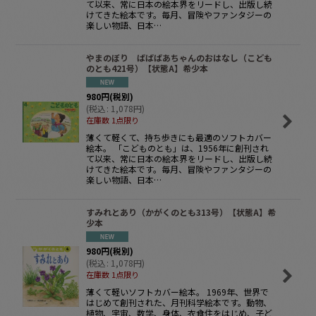
て以来、常に日本の絵本界をリードし、出版し続
けてきた絵本です。毎月、冒険やファンタジーの
楽しい物語、日本…
やまのぼり ばばばあちゃんのおはなし（こども
のとも421号）【状態A】希少本
980
円
(税別)
(
税込
:
1,078
円
)
在庫数 1点限り
薄くて軽くて、持ち歩きにも最適のソフトカバー
絵本。 「こどものとも」は、1956年に創刊され
て以来、常に日本の絵本界をリードし、出版し続
けてきた絵本です。毎月、冒険やファンタジーの
楽しい物語、日本…
すみれとあり（かがくのとも313号）【状態A】希
少本
980
円
(税別)
(
税込
:
1,078
円
)
在庫数 1点限り
薄くて軽いソフトカバー絵本。 1969年、世界で
はじめて創刊された、月刊科学絵本です。動物、
植物、宇宙、数学、身体、衣食住をはじめ、子ど