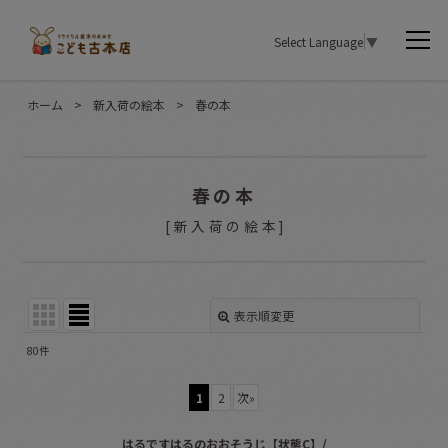
Select Language
▼
ホーム
>
新入荷の絵本
>
春の本
春の本
[
新入荷の絵本
]
表示順変更
閉じる
80
件
表示数
:
1
2
次
»
並び順
:
はるですはるのおおそうじ【状態C】/