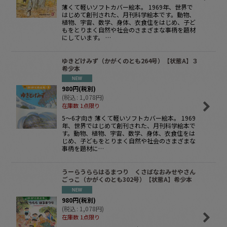
薄くて軽いソフトカバー絵本。 1969年、世界で
はじめて創刊された、月刊科学絵本です。動物、
植物、宇宙、数学、身体、衣食住をはじめ、子ど
もをとりまく自然や社会のさまざまな事柄を題材
にしています。 …
ゆきどけみず（かがくのとも264号）【状態A】３
希少本
980
円
(税別)
(
税込
:
1,078
円
)
在庫数 1点限り
5〜6才向き 薄くて軽いソフトカバー絵本。 1969
年、世界ではじめて創刊された、月刊科学絵本で
す。動物、植物、宇宙、数学、身体、衣食住をは
じめ、子どもをとりまく自然や社会のさまざまな
事柄を題材に…
うーらうららはるまつり くさばなおみせやさん
ごっこ（かがくのとも302号）【状態A】希少本
980
円
(税別)
(
税込
:
1,078
円
)
在庫数 1点限り