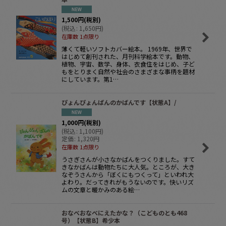
1,500
円
(税別)
(
税込
:
1,650
円
)
在庫数 1点限り
薄くて軽いソフトカバー絵本。 1969年、世界で
はじめて創刊された、月刊科学絵本です。動物、
植物、宇宙、数学、身体、衣食住をはじめ、子ど
もをとりまく自然や社会のさまざまな事柄を題材
にしています。第1…
ぴょんぴょんぱんのかばんです【状態A】/
1,000
円
(税別)
(
税込
:
1,100
円
)
定価
:
1,320
円
在庫数 1点限り
うさぎさんが小さなかばんをつくりました。すて
きなかばんは動物たちに大人気。ところが、大き
なぞうさんから「ぼくにもつくって」といわれ大
よわり。だってきれがもうないのです。快いリズ
ムの文章と暖かみのある絵…
おなべおなべにえたかな？（こどものとも468
号）【状態B】希少本