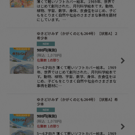
薄くて軽いソフトカバー絵本。 1969年、世界で
はじめて創刊された、月刊科学絵本です。動物、
植物、宇宙、数学、身体、衣食住をはじめ、子ど
もをとりまく自然や社会のさまざまな事柄を題材
にしています。 …
ゆきどけみず（かがくのとも264号）【状態A】２
希少本
980
円
(税別)
(
税込
:
1,078
円
)
在庫数 1点限り
5〜6才向き 薄くて軽いソフトカバー絵本。 1969
年、世界ではじめて創刊された、月刊科学絵本で
す。動物、植物、宇宙、数学、身体、衣食住をは
じめ、子どもをとりまく自然や社会のさまざまな
事柄を題材に…
ゆきどけみず（かがくのとも264号）【状態A】希
少本
980
円
(税別)
(
税込
:
1,078
円
)
在庫数 1点限り
5〜6才向き 薄くて軽いソフトカバー絵本。 1969