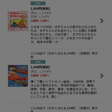
1,050
円
(税別)
(
税込
:
1,155
円
)
定価
:
1,540
円
在庫数 1点限り
ひなまつりの日、ゆずちゃんの家のおひなさまた
ちは、ゆずちゃんがお出かけしている間に大冒険
をはじめたから、さあ大変！ ますだ＆たちもと
のコンビで贈るシリーズ、ひなまつりのお話で
す。 絵本の状態：カ…
こいのぼり（かがくのとも194号）【状態B】希少
本
1,500
円
(税別)
(
税込
:
1,650
円
)
在庫数 1点限り
薄くて軽いソフトカバー絵本。 1969年、世界で
はじめて創刊された、月刊科学絵本です。動物、
植物、宇宙、数学、身体、衣食住をはじめ、子ど
もをとりまく自然や社会のさまざまな事柄を題材
にしています。第1…
こいのぼり（かがくのとも194号）【状態A】希少
本