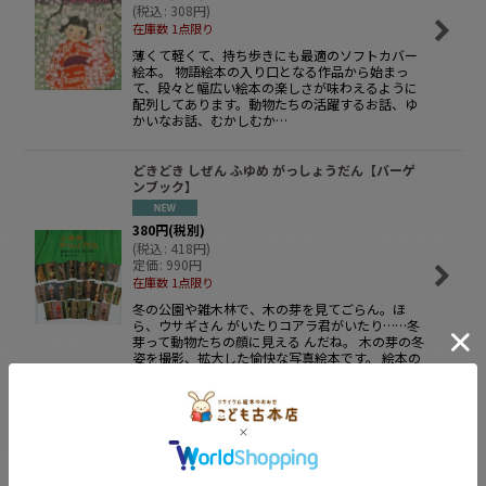
(
税込
:
308
円
)
在庫数 1点限り
薄くて軽くて、持ち歩きにも最適のソフトカバー
絵本。 物語絵本の入り口となる作品から始まっ
て、段々と幅広い絵本の楽しさが味わえるように
配列してあります。動物たちの活躍するお話、ゆ
かいなお話、むかしむか…
どきどき しぜん ふゆめ がっしょうだん【バーゲ
ンブック】
380
円
(税別)
(
税込
:
418
円
)
定価
:
990
円
在庫数 1点限り
冬の公園や雑木林で、木の芽を見てごらん。ほ
ら、ウサギさん がいたりコアラ君がいたり……冬
芽って動物たちの顔に見える んだね。 木の芽の冬
姿を撮影、拡大した愉快な写真絵本です。 絵本の
状態：カバ…
きせつの図鑑 小学館の子ども図鑑 プレNEO 楽
しく遊ぶ学ぶ 【状態C】
2,050
円
(税別)