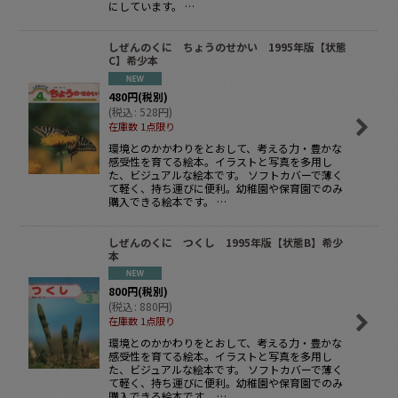
にしています。 …
しぜんのくに ちょうのせかい 1995年版【状態
C】希少本
480
円
(税別)
(
税込
:
528
円
)
在庫数 1点限り
環境とのかかわりをとおして、考える力・豊かな
感受性を育てる絵本。イラストと写真を多用し
た、ビジュアルな絵本です。 ソフトカバーで薄く
て軽く、持ち運びに便利。幼稚園や保育園でのみ
購入できる絵本です。 …
しぜんのくに つくし 1995年版【状態B】希少
本
800
円
(税別)
(
税込
:
880
円
)
在庫数 1点限り
環境とのかかわりをとおして、考える力・豊かな
感受性を育てる絵本。イラストと写真を多用し
た、ビジュアルな絵本です。 ソフトカバーで薄く
て軽く、持ち運びに便利。幼稚園や保育園でのみ
購入できる絵本です。 …