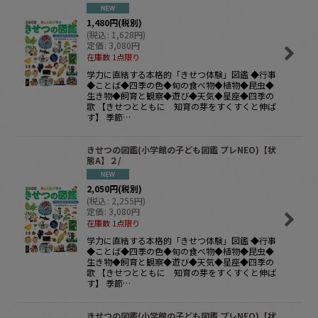
1,480
円
(税別)
(
税込
:
1,628
円
)
定価
:
3,080
円
在庫数 1点限り
学力に直結する本格的「きせつ体験」図鑑 ◆行事
◆ことば◆四季の色◆旬の食べ物◆植物◆昆虫◆
生き物◆飼育と観察◆遊び◆天気◆星座◆四季の
歌 【きせつとともに 知育の芽をすくすくと伸ば
す】 季節…
きせつの図鑑(小学館の子ども図鑑 プレNEO)【状
態A】２/
2,050
円
(税別)
(
税込
:
2,255
円
)
定価
:
3,080
円
在庫数 1点限り
学力に直結する本格的「きせつ体験」図鑑 ◆行事
◆ことば◆四季の色◆旬の食べ物◆植物◆昆虫◆
生き物◆飼育と観察◆遊び◆天気◆星座◆四季の
歌 【きせつとともに 知育の芽をすくすくと伸ば
す】 季節…
きせつの図鑑(小学館の子ども図鑑 プレNEO)【状