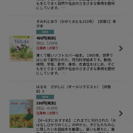
もをとりまく自然や社会のさまざまな事柄を題材
にしています。 …
すみれとあり（かがくのとも313号）【状態C】希
少本
480
円
(税別)
(
税込
:
528
円
)
在庫数 1点限り
薄くて軽いソフトカバー絵本。 1969年、世界で
はじめて創刊された、月刊科学絵本です。動物、
植物、宇宙、数学、身体、衣食住をはじめ、子ど
もをとりまく自然や社会のさまざまな事柄を題材
にしています。 …
はるを さがしに（オールリクエスト）【状態
B】3
380
円
(税別)
(
税込
:
418
円
)
在庫数 1点限り
【4〜6才におすすめ】 これまでに刊行された「お
はなしひかりのくに」の中から、子どもたちの心
に残したいお話絵本を厳選し、装いも新たに、豪