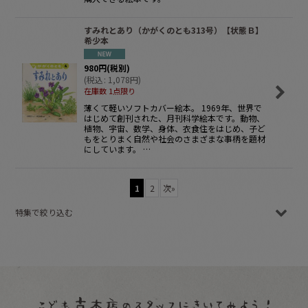
すみれとあり（かがくのとも313号）【状態Ｂ】
希少本
980
円
(税別)
(
税込
:
1,078
円
)
在庫数 1点限り
薄くて軽いソフトカバー絵本。 1969年、世界で
はじめて創刊された、月刊科学絵本です。動物、
植物、宇宙、数学、身体、衣食住をはじめ、子ど
もをとりまく自然や社会のさまざまな事柄を題材
にしています。 …
1
2
次
»
特集で絞り込む
春の本
夏の本
秋の本