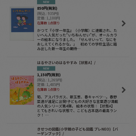
850
円
(税別)
(
税込
:
935
円
)
定価
:
1,100
円
在庫数 1点限り
かつて『小学一年生』（小学館）に連載され、た
いへん人気だった“いちねんせい”が、オールカラ
ーの絵本になりました。「せんせいって、なにを
おしえてくれるかな。」 初めての学校生活に踏
み出した新一年生の期待…
はるやさいのはるやすみ【状態A】/
1,150
円
(税別)
(
税込
:
1,265
円
)
定価
:
1,485
円
在庫数 1点限り
筍、アスパラガス、新玉葱、春キャベツ…。春野
菜達が遠足に出発!子どもの大好きな言葉遊び満載
の人気シリーズ第4弾。 絵本の状態：【状態A】
とてもきれいな状態で、こども古本店の最高ラン
ク！ …
きせつの図鑑(小学館の子ども図鑑 プレNEO)【バ
ーゲンブック】/