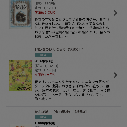
(
税込
:
990
円
)
定価
:
1,320
円
在庫数 1点限り
あなの中で冬ごもりしている熊の坊やが、お母さ
んに尋ねました。「ぽとんぽとんってなんのお
と？」春を待つ熊の母子の交流と、季節の移り変
わりを暖かい言葉と絵で描いた絵本です。 絵本の
状態：カバーなし。…
14ひきのぴくにっく【状態C】/
950
円
(税別)
(
税込
:
1,045
円
)
定価
:
1,430
円
在庫数 1点限り
春です。おべんとうを作って、みんなで野原へピ
クニックに出発。おひさまぽかぽか、花もいっぱ
い。 絵本の状態：カバーなし。角に擦れ。背に僅
かに焼け。ページに少々しわ。他きれいです。
作・絵： …
たんぽぽ （金の星社） 【状態A】
1,000
円
(税別)