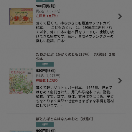
980
円
(税別)
(
税込
:
1,078
円
)
在庫数 1点限り
薄くて軽くて、持ち歩きにも最適のソフトカバー
絵本。 「こどものとも」は、1956年に創刊され
て以来、常に日本の絵本界をリードし、出版し続
けてきた絵本です。毎月、冒険やファンタジーの
楽しい物語、日本…
たねがとぶ（かがくのとも217号）【状態B】２希
少本
980
円
(税別)
(
税込
:
1,078
円
)
在庫数 1点限り
薄くて軽いソフトカバー絵本。 1969年、世界で
はじめて創刊された、月刊科学絵本です。動物、
植物、宇宙、数学、身体、衣食住をはじめ、子ど
もをとりまく自然や社会のさまざまな事柄を題材
にしています。 …
ぽとんぽとんはなんのおと【状態C】
900
円
(税別)