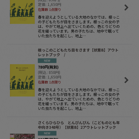
定価
:
1,650
円
在庫数 1点限り
春を迎えようとしている大地のなかでは、根っこ
の子どもたちが目をさまします。根っこの女の子
は、やがて地上へ出ていくための、色とりどりの
花を縫っています。男の子たちは、地中で眠って
いた虫たちを起こし、地上…
根っこのこどもたち目をさます【状態B】アウト
レットブック /
780
円
(税別)
(
税込
:
858
円
)
定価
:
1,650
円
在庫数 1点限り
春を迎えようとしている大地のなかでは、根っこ
の子どもたちが目をさまします。根っこの女の子
は、やがて地上へ出ていくための、色とりどりの
花を縫っています。男の子たちは、地中で眠って
いた虫たちを起こし、地上…
さくらひらひら とんぴんぴん（こどものとも年
中向き348号）【状態B】2アウトレットブック