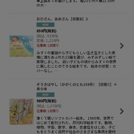
華上製本でお届けします。 縦23ｃｍ×横21.5cm
の大…
おひさん、あめさん【状態B】2
850
円
(税別)
(
税込
:
935
円
)
定価
:
1,210
円
在庫数 1点限り
みすゞの童謡から子どもらしい生き生きとした表
情に満ちあふれた15編を選び、みずみずしい絵で
表現しました。 幼い子どもの頃からみすゞの世界
に親しむことのできる絵本です。 絵本の状態：カ
バーなし。…
ぞうきばやし（かがくのとも156号）【状態C】＊
希少本
980
円
(税別)
(
税込
:
1,078
円
)
在庫数 1点限り
薄くて軽いソフトカバー絵本。 1969年、世界で
はじめて創刊された、月刊科学絵本です。動物、
植物、宇宙、数学、身体、衣食住をはじめ、子ど
もをとりまく自然や社会のさまざまな事柄を題材