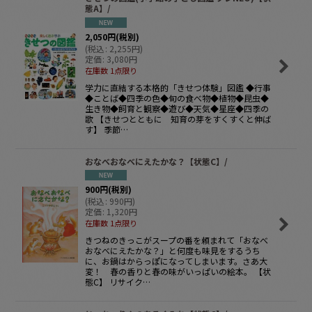
態A】/
2,050
円
(税別)
(
税込
:
2,255
円
)
定価
:
3,080
円
在庫数 1点限り
学力に直結する本格的「きせつ体験」図鑑 ◆行事
◆ことば◆四季の色◆旬の食べ物◆植物◆昆虫◆
生き物◆飼育と観察◆遊び◆天気◆星座◆四季の
歌 【きせつとともに 知育の芽をすくすくと伸ば
す】 季節…
おなべおなべにえたかな？【状態C】/
900
円
(税別)
(
税込
:
990
円
)
定価
:
1,320
円
在庫数 1点限り
きつねのきっこがスープの番を頼まれて「おなべ
おなべにえたかな？」と何度も味見をするうち
に、お鍋はからっぽになってしまいます。さあ大
変！ 春の香りと春の味がいっぱいの絵本。 【状
態C】 リサイク…