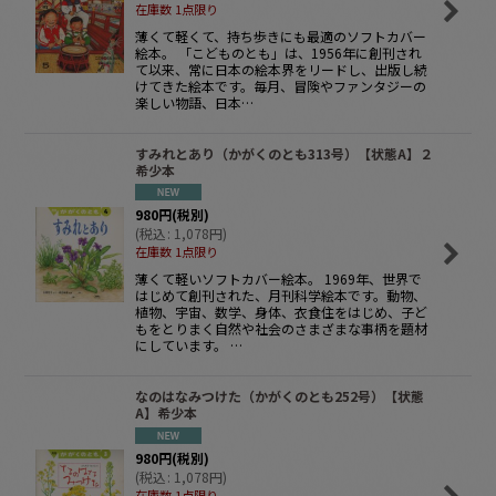
在庫数 1点限り
薄くて軽くて、持ち歩きにも最適のソフトカバー
絵本。 「こどものとも」は、1956年に創刊され
て以来、常に日本の絵本界をリードし、出版し続
けてきた絵本です。毎月、冒険やファンタジーの
楽しい物語、日本…
すみれとあり（かがくのとも313号）【状態A】２
希少本
980
円
(税別)
(
税込
:
1,078
円
)
在庫数 1点限り
薄くて軽いソフトカバー絵本。 1969年、世界で
はじめて創刊された、月刊科学絵本です。動物、
植物、宇宙、数学、身体、衣食住をはじめ、子ど
もをとりまく自然や社会のさまざまな事柄を題材
にしています。 …
なのはなみつけた（かがくのとも252号）【状態
A】希少本
980
円
(税別)
(
税込
:
1,078
円
)
在庫数 1点限り