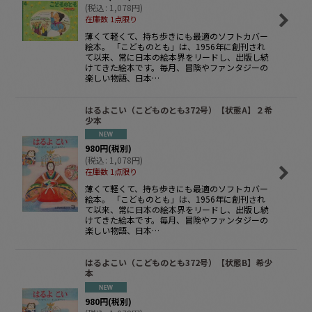
(
税込
:
1,078
円
)
在庫数 1点限り
薄くて軽くて、持ち歩きにも最適のソフトカバー
絵本。 「こどものとも」は、1956年に創刊され
て以来、常に日本の絵本界をリードし、出版し続
けてきた絵本です。毎月、冒険やファンタジーの
楽しい物語、日本…
はるよこい（こどものとも372号）【状態A】２希
少本
980
円
(税別)
(
税込
:
1,078
円
)
在庫数 1点限り
薄くて軽くて、持ち歩きにも最適のソフトカバー
絵本。 「こどものとも」は、1956年に創刊され
て以来、常に日本の絵本界をリードし、出版し続
けてきた絵本です。毎月、冒険やファンタジーの
楽しい物語、日本…
はるよこい（こどものとも372号）【状態B】希少
本
980
円
(税別)