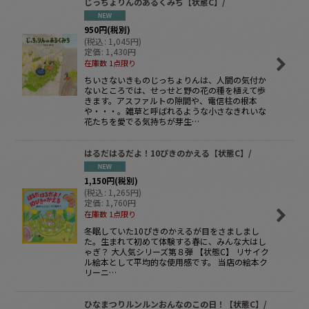
じっちょりんのあるくみち【状態C】/
950
円
(税別)
(
税込
:
1,045
円
)
定価
:
1,430
円
在庫数 1点限り
ちいさないきものじっちょりんは、人間の気付か
ないところでは、せっせと野の花の種を植えて歩
きます。アスファルトの隙間や、電信柱の根本
や・・・。雑草と呼ばれるような小さなきれいな
花たちを愛でる気持ちが芽生…
はるだはるだよ！10ぴきのかえる【状態C】/
1,150
円
(税別)
(
税込
:
1,265
円
)
定価
:
1,760
円
在庫数 1点限り
冬眠していた10ぴきのかえるが目をさましまし
た。生まれて初めて体験する春に、みんな大はし
ゃぎ？ 大人気シリーズ第８弾 【状態C】 リサイク
ル絵本として平均的な使用感です。 当店の絵本ク
リーニ…
ひなまつりルンルンおんなのこの日！【状態C】/