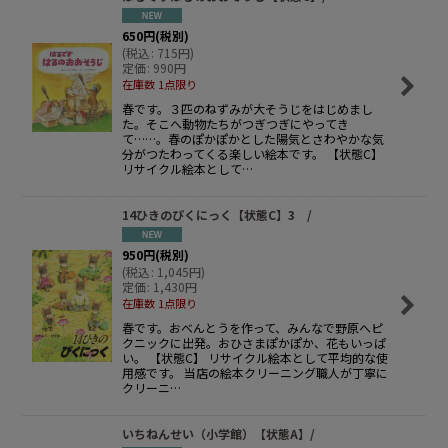
絞り込む
650
円
(税別)
(
税込
:
715
円
)
定価
:
990
円
在庫数 1点限り
春です。３匹のねずみが大そうじをはじめまし
た。そこへ動物たちがつぎつぎにやってき
て……。春のぽかぽかとした陽気とさわやかな気
分がつたわってくる楽しい絵本です。 【状態C】
リサイクル絵本として…
14ひきのぴくにっく【状態C】3 /
950
円
(税別)
(
税込
:
1,045
円
)
定価
:
1,430
円
在庫数 1点限り
春です。おべんとうを作って、みんなで野原へピ
クニックに出発。おひさまぽかぽか、花もいっぱ
い。 【状態C】 リサイクル絵本として平均的な使
用感です。 当店の絵本クリーニング職人が丁寧に
クリーニ…
いちねんせい（小学館）【状態A】/