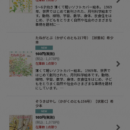
5〜6才向き 薄くて軽いソフトカバー絵本。 1969
年、世界ではじめて創刊された、月刊科学絵本で
す。動物、植物、宇宙、数学、身体、衣食住をは
じめ、子どもをとりまく自然や社会のさまざまな
事柄を題材に…
たねがとぶ（かがくのとも217号）【状態B】希少
本
980
円
(税別)
(
税込
:
1,078
円
)
在庫数 1点限り
薄くて軽いソフトカバー絵本。 1969年、世界で
はじめて創刊された、月刊科学絵本です。動物、
植物、宇宙、数学、身体、衣食住をはじめ、子ど
もをとりまく自然や社会のさまざまな事柄を題材
にしています。 …
ぞうきばやし（かがくのとも156号）【状態C】希
少本
980
円
(税別)
(
税込
:
1,078
円
)
在庫数 1点限り