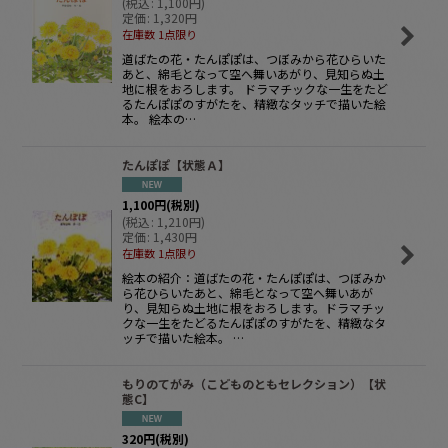
(
税込
:
1,100
円
)
定価
:
1,320
円
在庫数 1点限り
道ばたの花・たんぽぽは、つぼみから花ひらいた
あと、綿毛となって空へ舞いあがり、見知らぬ土
地に根をおろします。 ドラマチックな一生をたど
るたんぽぽのすがたを、精緻なタッチで描いた絵
本。 絵本の…
たんぽぽ【状態Ａ】
1,100
円
(税別)
(
税込
:
1,210
円
)
定価
:
1,430
円
在庫数 1点限り
絵本の紹介：道ばたの花・たんぽぽは、つぼみか
ら花ひらいたあと、綿毛となって空へ舞いあが
り、見知らぬ土地に根をおろします。ドラマチッ
クな一生をたどるたんぽぽのすがたを、精緻なタ
ッチで描いた絵本。 …
もりのてがみ（こどものともセレクション）【状
態C】
320
円
(税別)