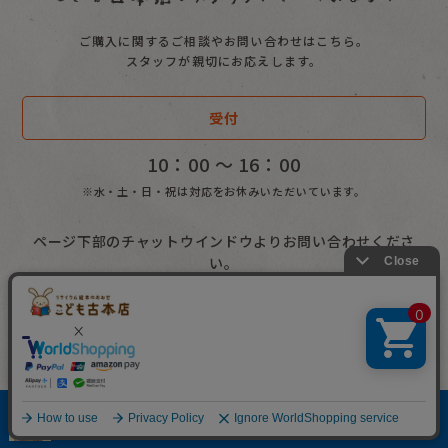
冬の本
ご購入に関するご相談やお問い合わせはこちら。
男の子向け
スタッフが親切にお応えします。
女の子向け
受付
ロングセラー
10：00 〜 16：00
贈り物にしたい本
※水・土・日・祝は対応をお休みいただいています。
お母さんに贈る本
ページ下部のチャットウインドウよりお問い合わせくださ
ユーモア絵本
い。
たべものの本
のりものの本
虫の本
お電話によるお問合せ
どうぶつの本
0568-68-8662