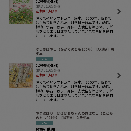
1,500
円
(税別)
(
税込
:
1,650
円
)
在庫数 1点限り
薄くて軽いソフトカバー絵本。 1969年、世界で
はじめて創刊された、月刊科学絵本です。動物、
植物、宇宙、数学、身体、衣食住をはじめ、子ど
もをとりまく自然や社会のさまざまな事柄を題材
にしています。 …
ぞうきばやし（かがくのとも156号）【状態A】希
少本
1,500
円
(税別)
(
税込
:
1,650
円
)
在庫数 1点限り
薄くて軽いソフトカバー絵本。 1969年、世界で
はじめて創刊された、月刊科学絵本です。動物、
植物、宇宙、数学、身体、衣食住をはじめ、子ど
もをとりまく自然や社会のさまざまな事柄を題材
にしています。 …
やまのぼり ばばばあちゃんのおはなし（こども
のとも421号）【状態A】２希少本
980
円
(税別)