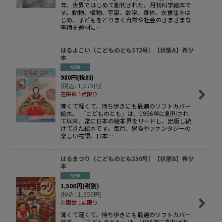
年、世界ではじめて創刊された、月刊科学絵本で
す。動物、植物、宇宙、数学、身体、衣食住をは
じめ、子どもをとりまく自然や社会のさまざまな
事柄を題材に…
はるよこい（こどものとも372号）【状態A】希少
本
980
円
(税別)
(
税込
:
1,078
円
)
在庫数 1点限り
薄くて軽くて、持ち歩きにも最適のソフトカバー
絵本。 「こどものとも」は、1956年に創刊され
て以来、常に日本の絵本界をリードし、出版し続
けてきた絵本です。毎月、冒険やファンタジーの
楽しい物語、日本…
はるまつり（こどものとも350号）【状態B】希少
本
1,500
円
(税別)
(
税込
:
1,650
円
)
在庫数 1点限り
薄くて軽くて、持ち歩きにも最適のソフトカバー
絵本。 「こどものとも」は、1956年に創刊され