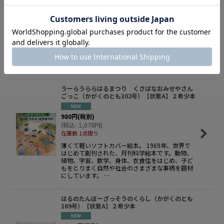
(
税込
:
2,255
円
)
定価
:
3,080
円
在庫数 1点限り
学力に直結する本格的「きせつ体験」図鑑 ◆行事
◆ことば◆四季の色◆旬の食べ物◆植物◆昆虫◆
生き物◆飼育と観察◆遊び◆天気◆星座◆四季の
歌 【きせつとともに 知育の芽をすくすくと伸ば
す】 季節…
うーらうららはるまつり くさばなおみせやさん
ごっこ（かがくのとも302号）【状態A】２希少本
980
円
(税別)
(
税込
:
1,078
円
)
在庫数 1点限り
薄くて軽いソフトカバー絵本。 1969年、世界で
はじめて創刊された、月刊科学絵本です。動物、
植物、宇宙、数学、身体、衣食住をはじめ、子ど
もをとりまく自然や社会のさまざまな事柄を題材
にしています。 …
はるのたんぼーざっそうのくらし（かがくのとも
169号）【状態A】２希少本