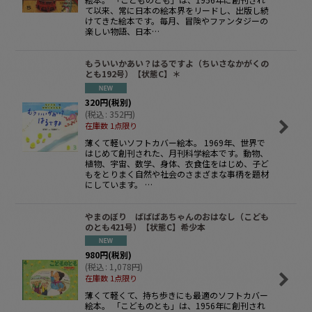
て以来、常に日本の絵本界をリードし、出版し続
けてきた絵本です。毎月、冒険やファンタジーの
楽しい物語、日本…
もういいかあい？はるですよ（ちいさなかがくの
とも192号）【状態C】＊
320
円
(税別)
(
税込
:
352
円
)
在庫数 1点限り
薄くて軽いソフトカバー絵本。 1969年、世界で
はじめて創刊された、月刊科学絵本です。動物、
植物、宇宙、数学、身体、衣食住をはじめ、子ど
もをとりまく自然や社会のさまざまな事柄を題材
にしています。 …
やまのぼり ばばばあちゃんのおはなし（こども
のとも421号）【状態C】希少本
980
円
(税別)
(
税込
:
1,078
円
)
在庫数 1点限り
薄くて軽くて、持ち歩きにも最適のソフトカバー
絵本。 「こどものとも」は、1956年に創刊され