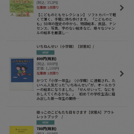
(
税込
:
352
円
)
在庫数 1点限り
【こどものともセレクション】 ソフトカバーで軽
くて薄く、手軽に持ち歩けます。 「こどものと
も」50年の歴史の中から、物語絵本、民話、ナン
センス、写真、字のない絵本など、様々なジャン
ルの絵本を厳選し…
いちねんせい（小学館）【状態B】/
800
円
(税別)
(
税込
:
880
円
)
定価
:
1,100
円
在庫数 1点限り
かつて『小学一年生』（小学館）に連載され、た
いへん人気だった“いちねんせい”が、オールカラ
ーの絵本になりました。「せんせいって、なにを
おしえてくれるかな。」 初めての学校生活に踏
み出した新一年生の期待…
根っこのこどもたち目をさます【状態A】アウト
レットブック /
780
円
(税別)
(
税込
:
858
円
)