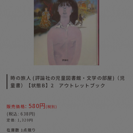
時の旅人 (評論社の児童図書館・文学の部屋)（児
童書）【状態B】2 アウトレットブック
580
円
:
販売価格
(税別)
(
税込
:
638
円
)
定価
:
1,320
円
在庫数 1点限り