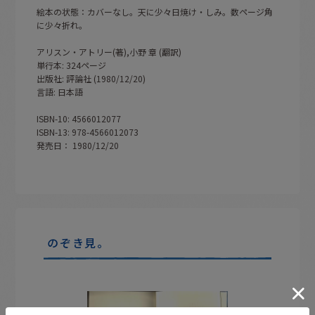
絵本の状態：カバーなし。天に少々日焼け・しみ。数ページ角
に少々折れ。
アリスン・アトリー(著),小野 章 (翻訳)
単行本: 324ページ
出版社: 評論社 (1980/12/20)
言語: 日本語
ISBN-10: 4566012077
ISBN-13: 978-4566012073
発売日： 1980/12/20
のぞき見。