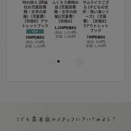
時の旅人 (評論
ふくろう模様の
サムライでござ
サムライ
社の児童図書
皿 (児童図書
る (子どもの文
る (子ど
館・文学の部
館・文学の部
学―青い海シリ
学―青い
屋)（児童書）
屋)(児童書）
ーズ) （児童
ーズ) （
【状態B】アウ
【状態A】
書）【状態B】
書）【状
トレットブック
3アウトレット
2アウト
1,200
円
(税別)
ブック
ブッ
(
税込
:
1,320
円
)
定価
:
1,980
円
780
円
(税別)
580
円
(税別)
(
税込
:
858
円
)
(
税込
:
638
円
)
780
円
(税
定価
:
1,540
円
定価
:
1,320
円
(
税込
:
85
定価
:
1,5