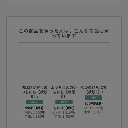
この商品を買った人は、こんな商品も買
っています
おばけかぞくの
ようちえんのい
なつのいちにち
なつのい
いちにち【状態
ちにち【状態
【状態C】/
【状態C】
B】/
C】
750
円
(税別)
750
円
(税
950
円
(税別)
1,100
円
(税別)
(
税込
:
825
円
)
(
税込
:
82
定価
:
1,100
円
定価
:
1,1
(
税込
:
1,045
円
)
(
税込
:
1,210
円
)
定価
:
1,320
円
定価
:
1,650
円