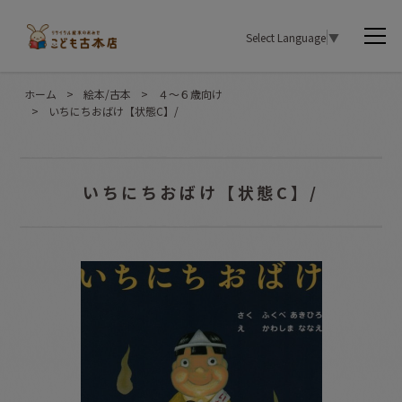
Select Language
▼
ホーム
>
絵本/古本
>
４〜６歳向け
>
いちにちおばけ【状態C】/
いちにちおばけ【状態C】/