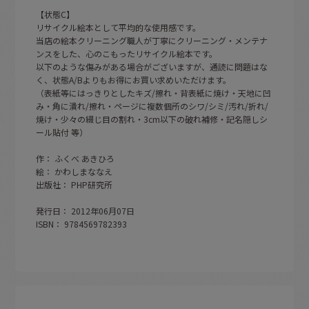
【状態C】
リサイクル絵本として平均的な使用感です。
当店の絵本クリーニング職人が丁寧にクリーニング・メンテナ
ンスをした、心のこもったリサイクル絵本です。
以下のような傷みがある場合がございますが、通読に問題はな
く、状態A/Bよりもお得にお買い求めいただけます。
（表紙等にはっきりとしたキズ/擦れ・背表紙に焼け・天地に凹
み・角に潰れ/擦れ・ページに複数個所のシワ/シミ/汚れ/折れ/
焼け・少々の綴じ目の割れ・3cm以下の破れ補修・記名隠しシ
ール貼付 等）
作： ふくべ あきひろ
絵： かわしまななえ
出版社： PHP研究所
発行日： 2012年06月07日
ISBN： 9784569782393