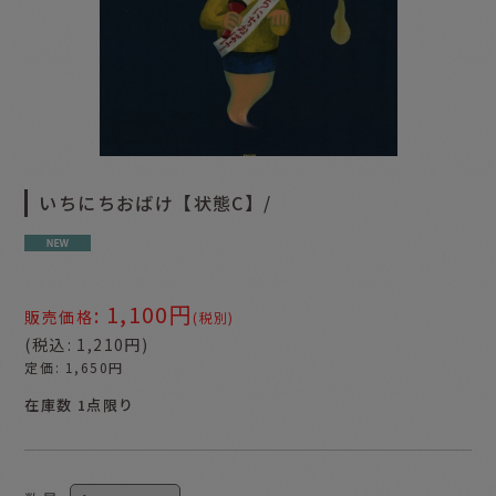
いちにちおばけ【状態C】/
1,100
円
:
販売価格
(税別)
(
税込
:
1,210
円
)
定価
:
1,650
円
在庫数 1点限り