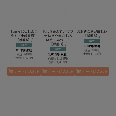
しゅっぱつしんこ
おしりたんてい ププ
おおきなきがほしい
う！（小峰書店）
ッ ゆきやまの しろ
【状態B】/
【状態A】/
い かいぶつ！？
【状態B】/
800
円
(税別)
850
円
(税別)
(
税込
:
880
円
)
定価
:
1,100
円
(
税込
:
935
円
)
1,050
円
(税別)
定価
:
1,078
円
(
税込
:
1,155
円
)
定価
:
1,430
円
カートに入れる
カートに入れる
カートに入れる