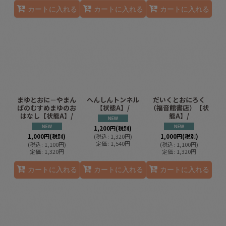
カートに入れる
カートに入れる
カートに入れる
まゆとおに－やまん
へんしんトンネル
だいくとおにろく
ばのむすめまゆのお
【状態A】/
（福音館書店）【状
はなし【状態A】/
態A】/
1,200
円
(税別)
1,000
円
(税別)
(
税込
:
1,320
円
)
1,000
円
(税別)
定価
:
1,540
円
(
税込
:
1,100
円
)
(
税込
:
1,100
円
)
定価
:
1,320
円
定価
:
1,320
円
カートに入れる
カートに入れる
カートに入れる