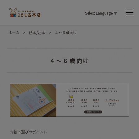
Select Language
▼
ホーム
>
絵本/古本
>
４〜６歳向け
４〜６歳向け
☆絵本選びのポイント