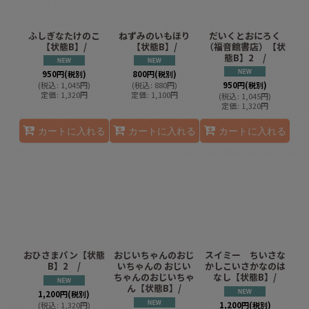
ふしぎなたけのこ
ねずみのいもほり
だいくとおにろく
【状態B】/
【状態B】/
（福音館書店）【状
態B】2 /
950
円
(税別)
800
円
(税別)
(
税込
:
1,045
円
)
(
税込
:
880
円
)
950
円
(税別)
定価
:
1,320
円
定価
:
1,100
円
(
税込
:
1,045
円
)
定価
:
1,320
円
カートに入れる
カートに入れる
カートに入れる
おひさまパン【状態
おじいちゃんのおじ
スイミー ちいさな
B】2 /
いちゃんの おじい
かしこいさかなのは
ちゃんのおじいちゃ
なし【状態B】/
ん【状態B】/
1,200
円
(税別)
(
税込
:
1,320
円
)
1,200
円
(税別)