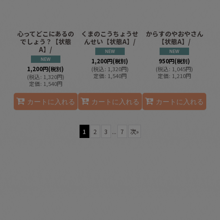
心ってどこにあるの
くまのこうちょうせ
からすのやおやさん
でしょう？【状態
んせい【状態A】/
【状態A】/
A】/
1,200
円
(税別)
950
円
(税別)
1,200
円
(税別)
(
税込
:
1,320
円
)
(
税込
:
1,045
円
)
定価
:
1,540
円
定価
:
1,210
円
(
税込
:
1,320
円
)
定価
:
1,540
円
カートに入れる
カートに入れる
カートに入れる
1
2
3
...
7
次
»