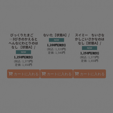
びっくりたまご
ないた【状態A】/
スイミー ちいさな
―3びきのかえると
かしこいさかなのは
へんなにわとりのは
なし【状態A】/
1,200
円
(税別)
なし 【状態A】/
(
税込
:
1,320
円
)
定価
:
1,540
円
1,250
円
(税別)
1,250
円
(税別)
(
税込
:
1,375
円
)
定価
:
1,650
円
(
税込
:
1,375
円
)
定価
:
1,650
円
カートに入れる
カートに入れる
カートに入れる