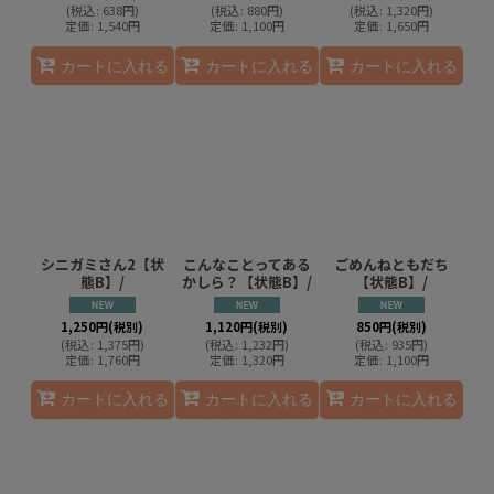
(
税込
:
638
円
)
(
税込
:
880
円
)
(
税込
:
1,320
円
)
定価
:
1,540
円
定価
:
1,100
円
定価
:
1,650
円
カートに入れる
カートに入れる
カートに入れる
シニガミさん2【状
こんなことってある
ごめんねともだち
態B】/
かしら？【状態B】/
【状態B】/
1,250
円
(税別)
1,120
円
(税別)
850
円
(税別)
(
税込
:
1,375
円
)
(
税込
:
1,232
円
)
(
税込
:
935
円
)
定価
:
1,760
円
定価
:
1,320
円
定価
:
1,100
円
カートに入れる
カートに入れる
カートに入れる