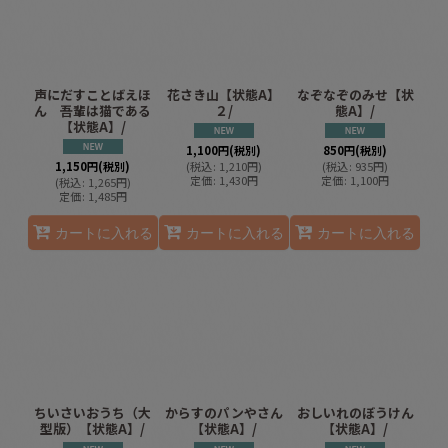
声にだすことばえほ
花さき山【状態A】
なぞなぞのみせ【状
ん 吾輩は猫である
２/
態A】/
【状態A】/
1,100
円
(税別)
850
円
(税別)
1,150
円
(税別)
(
税込
:
1,210
円
)
(
税込
:
935
円
)
定価
:
1,430
円
定価
:
1,100
円
(
税込
:
1,265
円
)
定価
:
1,485
円
カートに入れる
カートに入れる
カートに入れる
ちいさいおうち（大
からすのパンやさん
おしいれのぼうけん
型版）【状態A】/
【状態A】/
【状態A】/