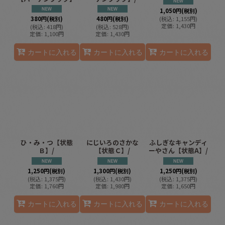
1,050
円
(税別)
380
円
(税別)
480
円
(税別)
(
税込
:
1,155
円
)
定価
:
1,430
円
(
税込
:
418
円
)
(
税込
:
528
円
)
定価
:
1,100
円
定価
:
1,430
円
カートに入れる
カートに入れる
カートに入れる
ひ・み・つ【状態
にじいろのさかな
ふしぎなキャンディ
Ｂ】/
【状態Ｃ】/
ーやさん【状態A】/
1,250
円
(税別)
1,300
円
(税別)
1,250
円
(税別)
(
税込
:
1,375
円
)
(
税込
:
1,430
円
)
(
税込
:
1,375
円
)
定価
:
1,760
円
定価
:
1,980
円
定価
:
1,650
円
カートに入れる
カートに入れる
カートに入れる