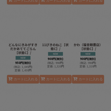
カートに入れる
カートに入れる
カートに入れる
どんなにきみがすき
11ぴきのねこ【状
かわ（福音館書店）
だかあててごらん
態C】/
【状態C】/
【状態C】/
900
円
(税別)
900
円
(税別)
950
円
(税別)
(
税込
:
990
円
)
(
税込
:
990
円
)
定価
:
1,320
円
定価
:
1,320
円
(
税込
:
1,045
円
)
定価
:
1,430
円
カートに入れる
カートに入れる
カートに入れる