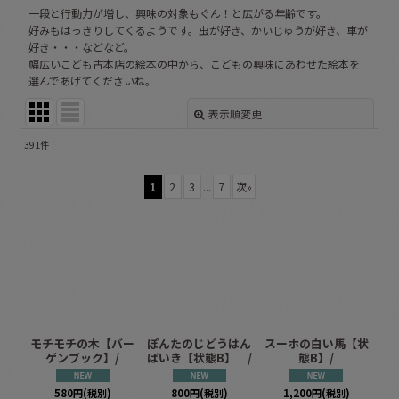
一段と行動力が増し、興味の対象もぐん！と広がる年齢です。
好みもはっきりしてくるようです。虫が好き、かいじゅうが好き、車が
好き・・・などなど。
幅広いこども古本店の絵本の中から、こどもの興味にあわせた絵本を
選んであげてくださいね。
表示順変更
閉じる
391
件
表示数
:
1
2
3
...
7
次
»
並び順
:
絞り込む
モチモチの木【バー
ぽんたのじどうはん
スーホの白い馬【状
ゲンブック】/
ばいき【状態B】 /
態B】/
580
円
(税別)
800
円
(税別)
1,200
円
(税別)