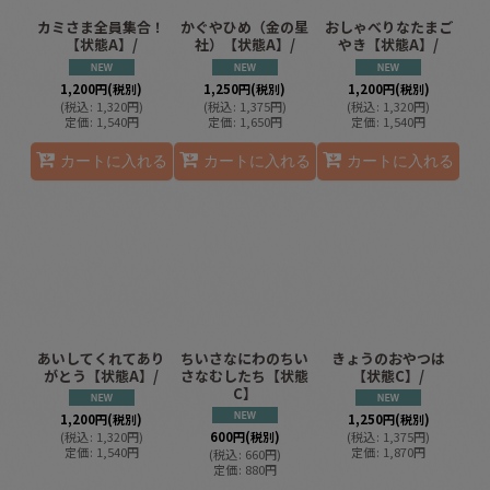
カミさま全員集合！
かぐやひめ（金の星
おしゃべりなたまご
【状態A】/
社）【状態A】/
やき【状態A】/
1,200
円
(税別)
1,250
円
(税別)
1,200
円
(税別)
(
税込
:
1,320
円
)
(
税込
:
1,375
円
)
(
税込
:
1,320
円
)
定価
:
1,540
円
定価
:
1,650
円
定価
:
1,540
円
カートに入れる
カートに入れる
カートに入れる
あいしてくれてあり
ちいさなにわのちい
きょうのおやつは
がとう【状態A】/
さなむしたち【状態
【状態C】/
C】
1,200
円
(税別)
1,250
円
(税別)
(
税込
:
1,320
円
)
600
円
(税別)
(
税込
:
1,375
円
)
定価
:
1,540
円
定価
:
1,870
円
(
税込
:
660
円
)
定価
:
880
円