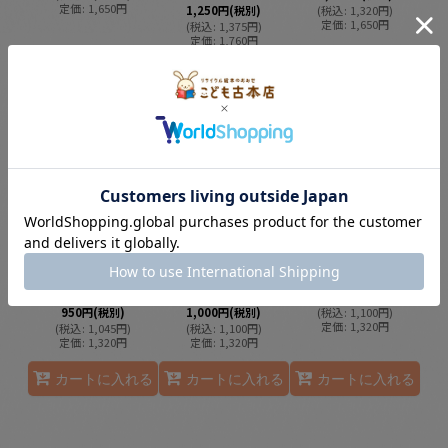
定価
:
1,650
円
1,250
円
(税別)
(
税込
:
1,320
円
)
定価
:
1,650
円
(
税込
:
1,375
円
)
定価
:
1,760
円
カートに入れる
カートに入れる
カートに入れる
かわ（福音館書店）
ふしぎなえ【状態
さかさま【状態A】/
【状態B】/
A】/
1,000
円
(税別)
950
円
(税別)
1,000
円
(税別)
(
税込
:
1,100
円
)
定価
:
1,320
円
(
税込
:
1,045
円
)
(
税込
:
1,100
円
)
定価
:
1,320
円
定価
:
1,320
円
カートに入れる
カートに入れる
カートに入れる