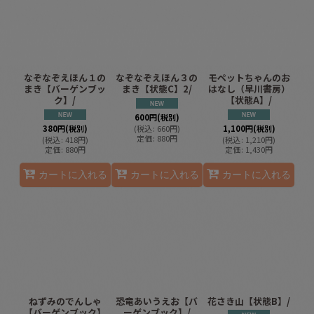
なぞなぞえほん１の
なぞなぞえほん３の
モペットちゃんのお
まき【バーゲンブッ
まき【状態C】2/
はなし（早川書房）
ク】/
【状態A】/
600
円
(税別)
380
円
(税別)
(
税込
:
660
円
)
1,100
円
(税別)
定価
:
880
円
(
税込
:
418
円
)
(
税込
:
1,210
円
)
定価
:
880
円
定価
:
1,430
円
カートに入れる
カートに入れる
カートに入れる
ねずみのでんしゃ
恐竜あいうえお【バ
花さき山【状態B】/
【バーゲンブック】
ーゲンブック】/