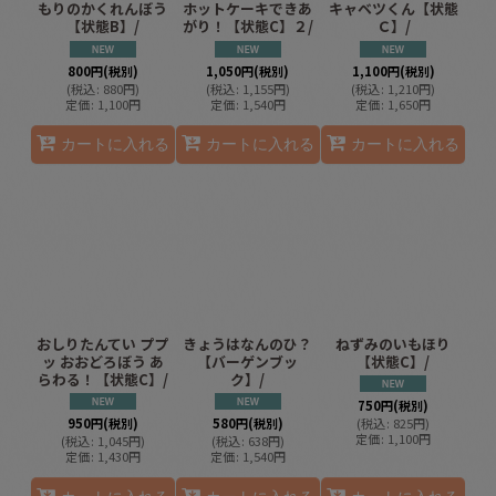
もりのかくれんぼう
ホットケーキできあ
キャベツくん【状態
【状態B】/
がり！【状態C】２/
Ｃ】/
800
円
(税別)
1,050
円
(税別)
1,100
円
(税別)
(
税込
:
880
円
)
(
税込
:
1,155
円
)
(
税込
:
1,210
円
)
定価
:
1,100
円
定価
:
1,540
円
定価
:
1,650
円
カートに入れる
カートに入れる
カートに入れる
おしりたんてい ププ
きょうはなんのひ？
ねずみのいもほり
ッ おおどろぼう あ
【バーゲンブッ
【状態C】/
らわる！【状態C】/
ク】/
750
円
(税別)
950
円
(税別)
580
円
(税別)
(
税込
:
825
円
)
定価
:
1,100
円
(
税込
:
1,045
円
)
(
税込
:
638
円
)
定価
:
1,430
円
定価
:
1,540
円