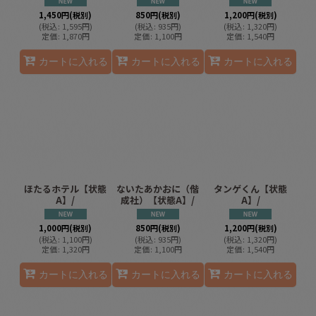
1,450
円
(税別)
850
円
(税別)
1,200
円
(税別)
(
税込
:
1,595
円
)
(
税込
:
935
円
)
(
税込
:
1,320
円
)
定価
:
1,870
円
定価
:
1,100
円
定価
:
1,540
円
カートに入れる
カートに入れる
カートに入れる
ほたるホテル【状態
ないたあかおに（偕
タンゲくん【状態
A】/
成社）【状態A】/
A】/
1,000
円
(税別)
850
円
(税別)
1,200
円
(税別)
(
税込
:
1,100
円
)
(
税込
:
935
円
)
(
税込
:
1,320
円
)
定価
:
1,320
円
定価
:
1,100
円
定価
:
1,540
円
カートに入れる
カートに入れる
カートに入れる