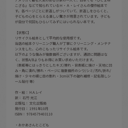
こざる』などで知られているＨ・Ａ・レイさんの傑作絵本で
す。各ページごとに折返しがついていて、折返しをひらくと、
子どもの心をとらえる楽しい驚きが用意されています。子ども
が自分で何回もひらいてみずにはいられない本です。
【状態C】
リサイクル絵本として平均的な使用感です。
当店の絵本クリーニング職人が丁寧にクリーニング・メンテナ
ンスをした、心のこもったリサイクル絵本です。
以下のような傷みが複数個所ございますが、通読に問題はな
く、状態A/Bよりもお得にお買い求めいただけます。
（表紙等にはっきりとしたキズ/擦れ・背表紙に焼け・天地に凹
み・角に潰れ/擦れ・ページに複数個所のシワ/シミ/汚れ/折れ/
焼け・少々の綴じ目の割れ・3cm以下の破れ補修・記名隠しシ
ール貼付 等）
作・絵： H.A.レイ
訳： 石竹 光江
出版社： 文化出版局
発行日： 1991年10月
ISBN： 9784579403110
・おかあさんとこども