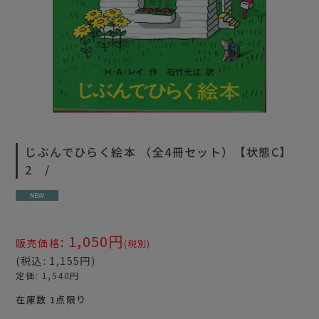
じぶんでひらく絵本 （全4冊セット）【状態C】
2 /
1,050
円
:
販売価格
(税別)
(
税込
:
1,155
円
)
定価
:
1,540
円
在庫数 1点限り