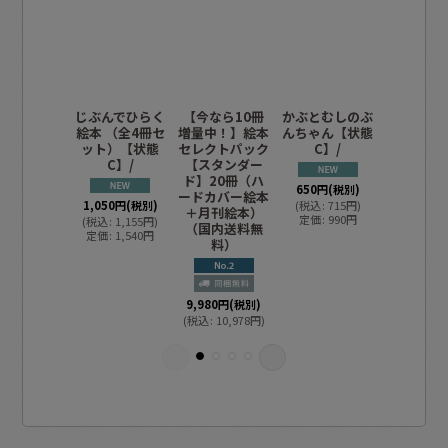
じぶんでひらく
【今なら10冊
かぶとむしのぶ
【今なら
絵本 （全4冊セ
増量中！】絵本
んちゃん【状態
増量中！
ット）【状態
セレクトパック
C】/
セレクト
C】/
【スタンダー
【ライト
ド】20冊（ハ
冊（月刊
650
円
(税別)
ードカバー絵本
（国内送
1,050
円
(税別)
(
税込
:
715
円
)
＋月刊絵本）
料）
定価
:
990
円
(
税込
:
1,155
円
)
（国内送料無
定価
:
1,540
円
料）
9,980
円
(
(
税込
:
10,9
9,980
円
(税別)
(
税込
:
10,978
円
)